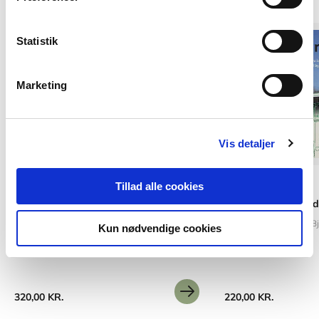
Forudbestilling
Statistik
Marketing
Vis detaljer
Softcover
Softcover
Tillad alle cookies
Innovation as Usual
Projekteringsmetod
Paddy Miller
Thomas Wedell-Wedellsborg
Jens Mosegaard
Ove Bj
Kun nødvendige cookies
320,00 KR.
220,00 KR.