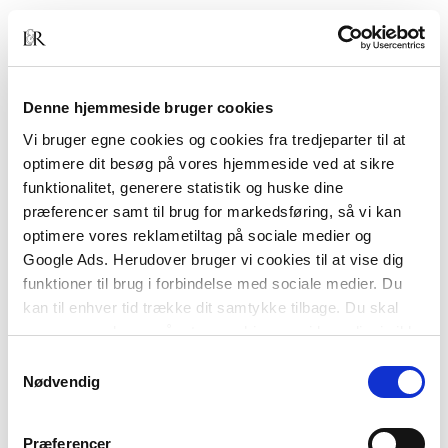
vil lære af andres erfaringer.
Refleksiv ledelse – se dig selv udefra
gør op med
vores "naturlige" forestillinger om ledelse. Bogen
viser, hvordan ledelsesfaget kan hente inspiration
Denne hjemmeside bruger cookies
fra fagområder, fx proceskonsultation, teater,
Vi bruger egne cookies og cookies fra tredjeparter til at
sport, psykologi og ingeniørvidenskab. Bogen er
optimere dit besøg på vores hjemmeside ved at sikre
en brugsbog spækket med praktisk inspiration,
funktionalitet, generere statistik og huske dine
cases og øvelser.
præferencer samt til brug for markedsføring, så vi kan
optimere vores reklametiltag på sociale medier og
Google Ads. Herudover bruger vi cookies til at vise dig
funktioner til brug i forbindelse med sociale medier. Du
kan til enhver tid trække dit samtykke tilbage. Du skal
være opmærksom på, at vores hjemmeside muligvis ikke
fungerer optimalt, hvis du ikke accepterer cookies eller
Samtykkevalg
tilbagetrækker et samtykke.
Nødvendig
Andre har også købt
Præferencer