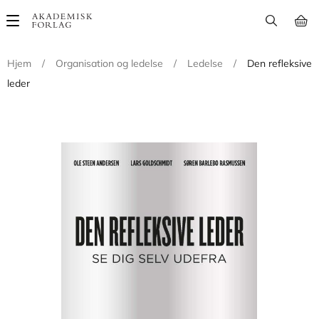
Main
navigation
Hjem
/
Organisation og ledelse
/
Ledelse
/
Den refleksive
leder