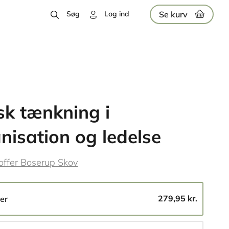
Se kurv
Søg
Log ind
isk tænkning i
nisation og ledelse
toffer Boserup Skov
279,95 kr.
er