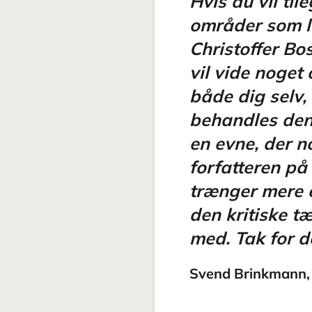
Hvis du vil ti
områder som le
Christoffer Bo
vil vide noget
både dig selv
behandles den 
en evne, der 
forfatteren på
trænger mere e
den kritiske t
med. Tak for d
Svend Brinkmann, p