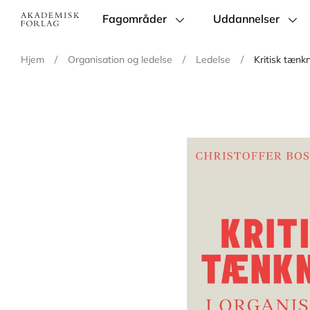
Fagområder
Uddannelser
Main
navigation
Hjem
/
Organisation og ledelse
/
Ledelse
/
Kritisk tænkn