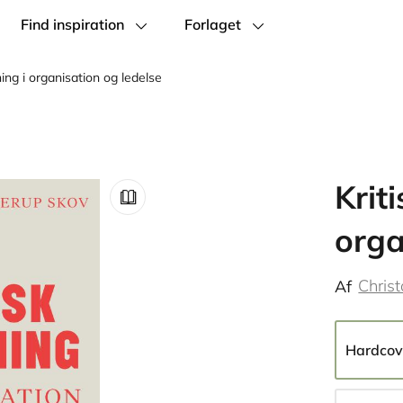
Find inspiration
Forlaget
ing i organisation og ledelse
Krit
orga
Chris
Af
Hardcov