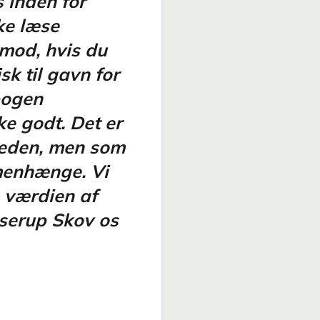
 inden for
ke læse
imod, hvis du
k til gavn for
bogen
e godt. Det er
heden, men som
mmenhænge. Vi
 værdien af
oserup Skov os