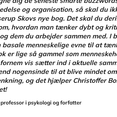
legne dig de seneste smarte buzzwords
delse og organisation, så skal du ik
serup Skovs nye bog. Det skal du der
 om, hvordan man tænker dybt og kritis
, og dem du arbejder sammen med. I 
basale menneskelige evne til at tænk
nok er lige så gammel som menneske
 fornem vis sætter ind i aktuelle sa
nd nogensinde til at blive mindet om
ænkning, og det hjælper Christoffer B
et!
rofessor i psykologi og forfatter