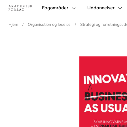
Fagområder
Uddannelser
Main
navigation
Hjem
/
Organisation og ledelse
/
Strategi og forretningsudv