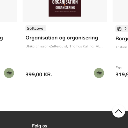
Softcover
2
og
Organisation og organisering
Borg
Ulrika Eriksson-Zetterquist
Thomas Kalling
Alexander Styhre
Kristian
Fra
399,00 KR.
319,
Følg os