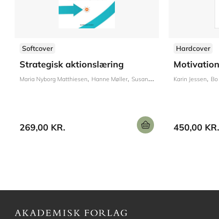
Softcover
Hardcover
Strategisk aktionslæring
Motivation
Maria Nyborg Matthiesen
Hanne Møller
Susan Starbæk
Karin Jessen
Bo
269,00 KR.
450,00 KR.