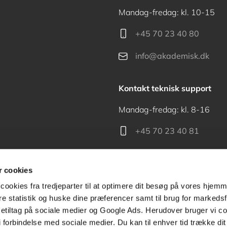
Mandag-fredag: kl. 10-15
+45 70 23 40 80
info@akademisk.dk
Kontakt teknisk support
Mandag-fredag: kl. 8-16
+45 70 23 40 81
support@akademisk.dk
 cookies
cookies fra tredjeparter til at optimere dit besøg på vores hjem
ere statistik og huske dine præferencer samt til brug for markedsf
tiltag på sociale medier og Google Ads. Herudover bruger vi coo
Kontakt receptionen
g i forbindelse med sociale medier. Du kan til enhver tid trække d