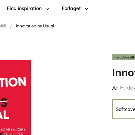
Find inspiration
Forlaget
ikli
/
Innovation as Usual
Forudbestill
Inno
Paddy
Af
Softcov