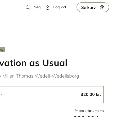
Se kurv
Søg
Log ind
ing
vation as Usual
 Miller
Thomas Wedell-Wedellsborg
320,00 kr.
er
Prisen er inkl, moms