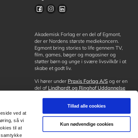
Akademisk Forlag er en del af Egmont,
der er Nordens største mediekoncern.
Egmont bring stories to life gennem TV,
film, games, bøger og magasiner og
støtter børn og unge i svære livsvilkår i at
skabe et godt liv.
Vi hører under
Praxis Forlag A/S
og er en
del af
Lindhardt og Ringhof Uddannelse
sammen med
Alinea
,
GoTutor
, hvor det er
muligt at få lektiehjælp (også i
Norge
),
Tillad alle cookies
Ordblindetræning
og
Forstå.dk
.
meside ved at
øring, så vi
Kun nødvendige cookies
kies til at
it samtykke