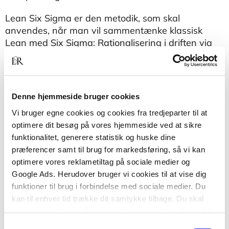
Lean Six Sigma er den metodik, som skal
anvendes, når man vil sammentænke klassisk
Lean med Six Sigma: Rationalisering i driften via
procesoptimering under hensyntagen til det
interne arbejdsmiljø.
Dataanalyser og rationaler bruges til at indføre
Denne hjemmeside bruger cookies
forbedringerne, således at der i den fremtidige
Vi bruger egne cookies og cookies fra tredjeparter til at
arbejdsproces er indtænkt miljø, arbejdsglæde og
optimere dit besøg på vores hjemmeside ved at sikre
procesoptimering på samme tid.
funktionalitet, generere statistik og huske dine
præferencer samt til brug for markedsføring, så vi kan
Når man er færdig med et Lean Six Sigma-projekt,
optimere vores reklametiltag på sociale medier og
skal det være sjovere at gå på arbejde.
Google Ads. Herudover bruger vi cookies til at vise dig
Arbejdsglæden og stoltheden ved de opnåede
funktioner til brug i forbindelse med sociale medier. Du
resultater skal tilbage til medarbejderne.
kan til enhver tid trække dit samtykke tilbage. Du skal
være opmærksom på, at vores hjemmeside muligvis ikke
fungerer optimalt, hvis du ikke accepterer cookies eller
Samtykkevalg