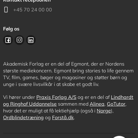
+45 70 24 00 00
Følg os
Akademisk Forlag er en del af Egmont, der er Nordens
største mediekoncern. Egmont bring stories to life gennem
TV, film, games, bøger og magasiner og støtter børn og
unge i svære livsvilkår i at skabe et godt liv.
Vi hører under
Praxis Forlag A/S
og er en del af
Lindhardt
og Ringhof Uddannelse
sammen med
Alinea
,
GoTutor
,
hvor det er muligt at få lektiehjælp (også i
Norge
),
Ordblindetræning
og
Forstå.dk
.