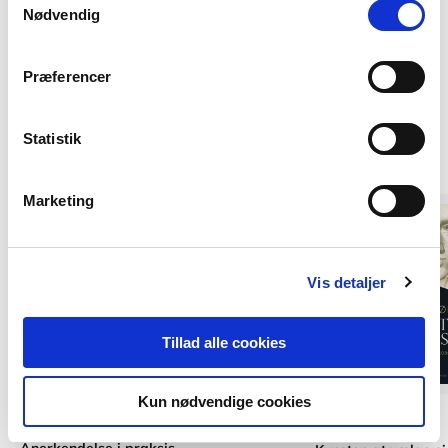
tilbagetrækker et samtykke.
Nødvendig
Præferencer
Statistik
Andre har også købt
Marketing
Vis detaljer
Tillad alle cookies
Kun nødvendige cookies
Hardcover
2 formater