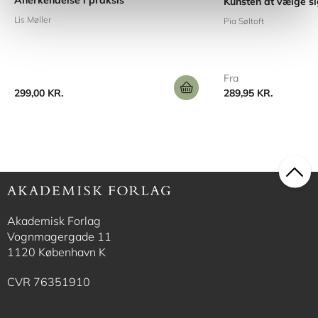
Anerkendelse i praksis
Kunsten at vælge si
Lis Møller
Pia Søltoft
Fra
299,00 KR.
289,95 KR.
Akademisk Forlag
Vognmagergade 11
1120 København K
CVR 76351910