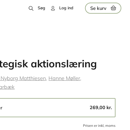
Se kurv
Søg
Log ind
tegisk aktionslæring
 Nyborg Matthiesen
Hanne Møller
tarbæk
269,00 kr.
er
Prisen er inkl, moms