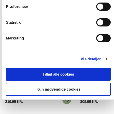
Præferencer
Statistik
Marketing
Vis detaljer
2 formater
2 formater
Legedesign i skole og SFO
Legens magi
Tillad alle cookies
Hanne Hede Jørgensen
Helle Marie Skovbjerg
Lise Hostrup Sønnichse
Kun nødvendige cookies
Fra
Fra
219,95 KR.
309,95 KR.