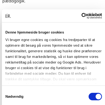
pædagogik.
Bogen udstyrer dig med en række læsemodeller,
som kan støtte dig igennem hele dit studie.
Samtidig introduceres du til pædagogiske
nøglebegreber, som du løbende bør være i dialog
Denne hjemmeside bruger cookies
med.
Vi bruger egne cookies og cookies fra tredjeparter til at
optimere dit besøg på vores hjemmeside ved at sikre
funktionalitet, generere statistik og huske dine præferencer
samt til brug for markedsføring, så vi kan optimere vores
reklametiltag på sociale medier og Google Ads. Herudover
bruger vi cookies til at vise dig funktioner til brug i
forbindelse med sociale medier. Du kan til enhver tid
trække dit samtykke tilbage. Du skal være opmærksom
på, at vores hjemmeside muligvis ikke fungerer optimalt,
Af samme forfatter
hvis du ikke accepterer cookies eller tilbagetrækker et
Samtykkevalg
samtykke.
Nødvendig