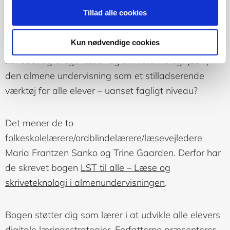
skriveteknologi i
Tillad alle cookies
almenundervisningen
Kun nødvendige cookies
Måske er det på tide at vende inklusionen på
hovedet og bruge læse- og skriveteknologi (LST) i
den almene undervisning som et stilladserende
værktøj for alle elever – uanset fagligt niveau?
Det mener de to
folkeskolelærere/ordblindelærere/læsevejledere
Maria Frantzen Sanko og Trine Gaarden. Derfor har
de skrevet bogen
LST til alle – Læse og
skriveteknologi i almenundervisningen
.
Bogen støtter dig som lærer i at udvikle alle elevers
digitale læringsstrategier. Forfatterne præsenterer