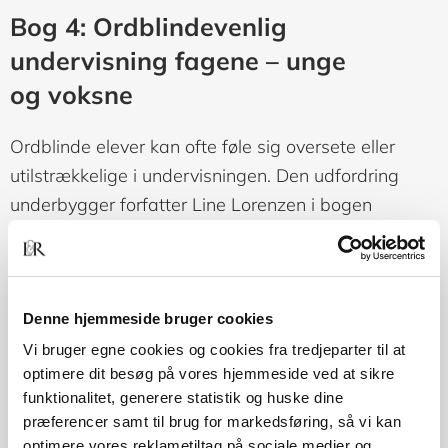
Bog 4: Ordblindevenlig
undervisning fagene – unge
og voksne
Ordblinde elever kan ofte føle sig oversete eller
utilstrækkelige i undervisningen. Den udfordring
underbygger forfatter Line Lorenzen i bogen
Ordblindevenlig undervisning i fagene – unge og
voksne
. Hun kender og forstår de udfordringer, som
ordblinde står over for i uddannelsessystemet.
Denne hjemmeside bruger cookies
Vi bruger egne cookies og cookies fra tredjeparter til at
I bogen giver hun derfor en lang række konkrete
optimere dit besøg på vores hjemmeside ved at sikre
ideer og metoder til, hvordan du som underviser kan
funktionalitet, generere statistik og huske dine
skabe en hensigtsmæssig ramme for en
præferencer samt til brug for markedsføring, så vi kan
ordblindevenlig undervisning. Forslagene er baseret
optimere vores reklametiltag på sociale medier og