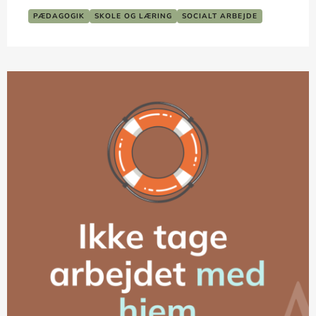
PÆDAGOGIK
SKOLE OG LÆRING
SOCIALT ARBEJDE