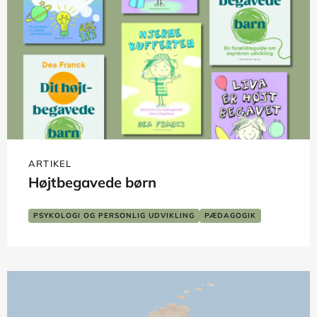
ARTIKEL
Højtbegavede børn
PSYKOLOGI OG PERSONLIG UDVIKLING
PÆDAGOGIK
SKOLE OG LÆRING