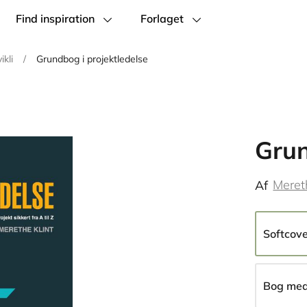
Find inspiration
Forlaget
ikli
/
Grundbog i projektledelse
Grun
Mereth
Af
Softcov
Bog med