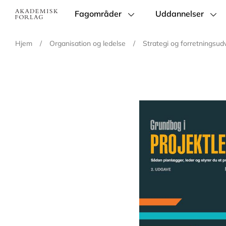
Fagområder
Uddannelser
Main
navigation
Hjem
/
Organisation og ledelse
/
Strategi og forretningsudv