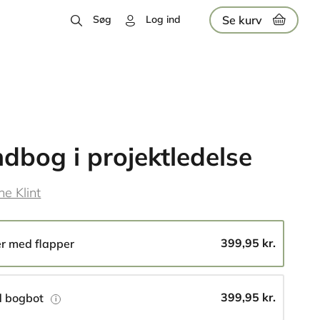
Se kurv
Søg
Log ind
dbog i projektledelse
e Klint
399,95 kr.
er med flapper
399,95 kr.
 bogbot