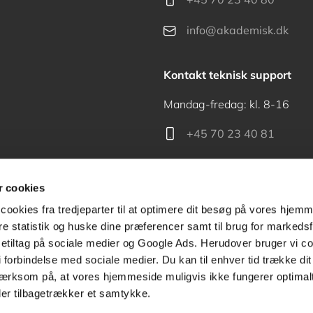
info@akademisk.dk
Kontakt teknisk support
Mandag-fredag: kl. 8-16
+45 70 23 40 81
support@akademisk.dk
 cookies
cookies fra tredjeparter til at optimere dit besøg på vores hjem
ere statistik og huske dine præferencer samt til brug for markedsf
tiltag på sociale medier og Google Ads. Herudover bruger vi coo
Kontakt receptionen
g i forbindelse med sociale medier. Du kan til enhver tid trække d
ærksom på, at vores hjemmeside muligvis ikke fungerer optimalt
+45 70 24 00 00
ler tilbagetrækker et samtykke.