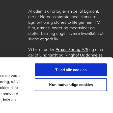
Akademisk Forlag er en del af Egmont,
der er Nordens største mediekoncern.
Egmont bring stories to life gennem TV,
film, games, bøger og magasiner og
støtter børn og unge i svære livsvilkår i at
skabe et godt liv.
Vi hører under
Praxis Forlag A/S
og er en
del af
Lindhardt og Ringhof Uddannelse
sammen med
Alinea
,
GoTutor
, hvor det er
muligt at få lektiehjælp (også i
Norge
),
Tillad alle cookies
Ordblindetræning
og
Forstå.dk
.
meside ved at
øring, så vi
Kun nødvendige cookies
kies til at
it samtykke
, hvis du