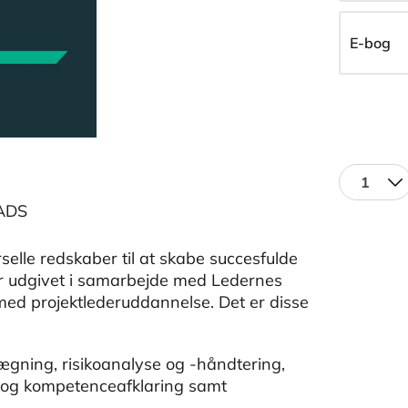
E-bog
1
ADS
selle redskaber til at skabe succesfulde
n er udgivet i samarbejde med Ledernes
ed projektlederuddannelse. Det er disse
gning, risikoanalyse og -håndtering,
e- og kompetenceafklaring samt