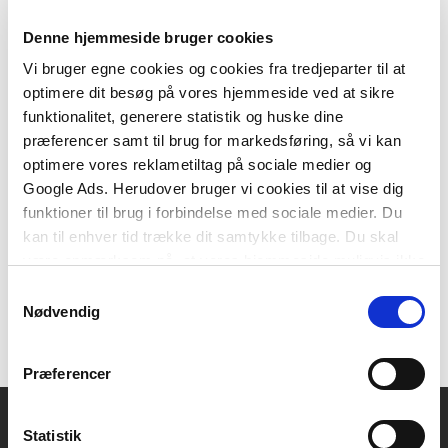
Denne hjemmeside bruger cookies
Vi bruger egne cookies og cookies fra tredjeparter til at
optimere dit besøg på vores hjemmeside ved at sikre
Serie
funktionalitet, generere statistik og huske dine
Kort til viden
præferencer samt til brug for markedsføring, så vi kan
Søren Brandi
Steen Hildebrandt
Tommy V. Christiansen
Mikkel Eriksen
Tho
optimere vores reklametiltag på sociale medier og
Google Ads. Herudover bruger vi cookies til at vise dig
funktioner til brug i forbindelse med sociale medier. Du
Fra
kan til enhver tid trække dit samtykke tilbage. Du skal
199,95 KR.
være opmærksom på, at vores hjemmeside muligvis ikke
fungerer optimalt, hvis du ikke accepterer cookies eller
Samtykkevalg
tilbagetrækker et samtykke.
Nødvendig
Præferencer
Statistik