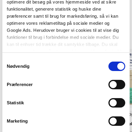
optimere dit besøg på vores hjemmeside ved at sikre
funktionalitet, generere statistik og huske dine
præferencer samt til brug for markedsføring, så vi kan
Af samme forfatter
optimere vores reklametiltag på sociale medier og
Google Ads. Herudover bruger vi cookies til at vise dig
funktioner til brug i forbindelse med sociale medier. Du
kan til enhver tid trække dit samtykke tilbage. Du skal
være opmærksom på, at vores hjemmeside muligvis ikke
fungerer optimalt, hvis du ikke accepterer cookies eller
Samtykkevalg
tilbagetrækker et samtykke.
Nødvendig
Præferencer
Statistik
Hardcover
Softcover med flap
Marketing
Anvisning 143: Regulering og
Anvisning 256: Aflø
indregulering af større varmeanlæg
Erik Brandt
Inge Faldag