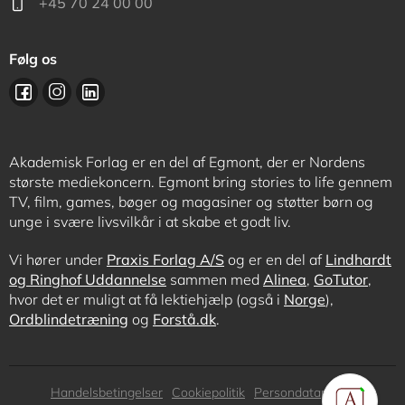
+45 70 24 00 00
Følg os
Akademisk Forlag er en del af Egmont, der er Nordens
største mediekoncern. Egmont bring stories to life gennem
TV, film, games, bøger og magasiner og støtter børn og
unge i svære livsvilkår i at skabe et godt liv.
Vi hører under
Praxis Forlag A/S
og er en del af
Lindhardt
og Ringhof Uddannelse
sammen med
Alinea
,
GoTutor
,
hvor det er muligt at få lektiehjælp (også i
Norge
),
Ordblindetræning
og
Forstå.dk
.
Subfooter
Handelsbetingelser
Cookiepolitik
Persondatapolitik