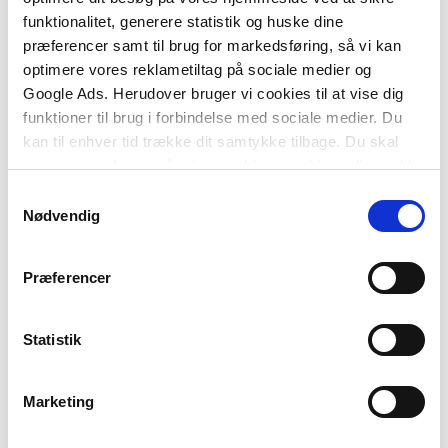
funktionalitet, generere statistik og huske dine
præferencer samt til brug for markedsføring, så vi kan
optimere vores reklametiltag på sociale medier og
Google Ads. Herudover bruger vi cookies til at vise dig
Andre har også købt
funktioner til brug i forbindelse med sociale medier. Du
kan til enhver tid trække dit samtykke tilbage. Du skal
være opmærksom på, at vores hjemmeside muligvis ikke
fungerer optimalt, hvis du ikke accepterer cookies eller
Samtykkevalg
tilbagetrækker et samtykke.
Nødvendig
Præferencer
Statistik
Softcover med flapper
Anvisning 213: Bygningers
Marketing
energibehov