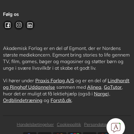
Følg os
Akademisk Forlag er en del af Egmont, der er Nordens
største mediekoncern. Egmont bring stories to life gennem
TV, film, games, bøger og magasiner og støtter børn og
unge i svære livsvilkår i at skabe et godt liv.
Vi hører under
Praxis Forlag A/S
og er en del af
Lindhardt
og Ringhof Uddannelse
sammen med
Alinea
,
GoTutor
,
hvor det er muligt at få lektiehjælp (også i
Norge
),
Ordblindetræning
og
Forstå.dk
.
Subfooter
Handelsbetingelser
Cookiepolitik
Persondatapolitik
menu