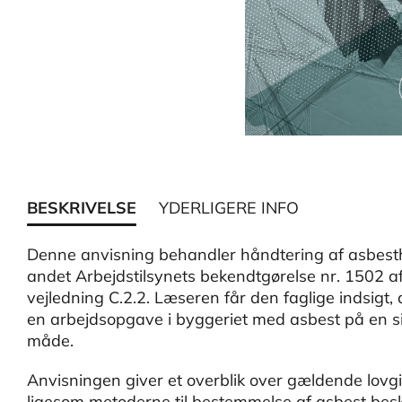
BESKRIVELSE
YDERLIGERE INFO
Denne anvisning behandler håndtering af asbestho
andet Arbejdstilsynets bekendtgørelse nr. 1502 
vejledning C.2.2. Læseren får den faglige indsigt, 
en arbejdsopgave i byggeriet med asbest på en s
måde.
​Anvisningen giver et overblik over gældende lovg
ligesom metoderne til bestemmelse af asbest bes