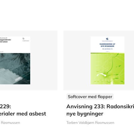
Softcover med flapper
229:
Anvisning 233: Radonsikr
rialer med asbest
nye bygninger
n Rasmussen
Torben Valdbjørn Rasmussen