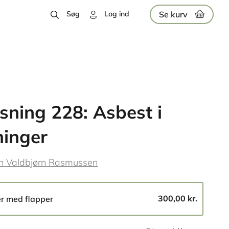
Se kurv
Søg
Log ind
sning 228: Asbest i
inger
n Valdbjørn Rasmussen
300,00 kr.
er med flapper