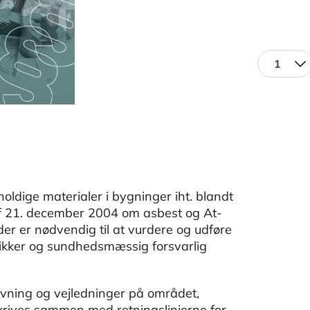
1
ldige materialer i bygninger iht. blandt
af 21. december 2004 om asbest og At-
der er nødvendig til at vurdere og udføre
ikker og sundhedsmæssig forsvarlig
ivning og vejledninger på området,
krives sammen med retningslinjerne for