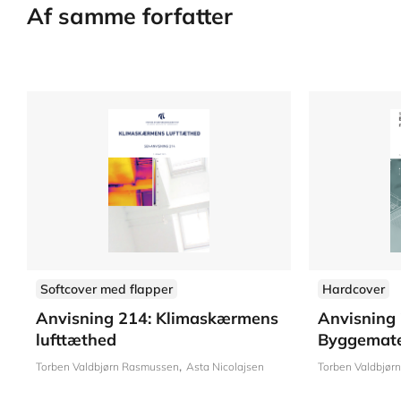
Af samme forfatter
Softcover med flapper
Hardcover
Anvisning 214: Klimaskærmens
Anvisning 
lufttæthed
Byggemate
Torben Valdbjørn Rasmussen
Asta Nicolajsen
Torben Valdbjør