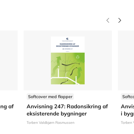
Softcover med flapper
Softc
ing af
Anvisning 247: Radonsikring af
Anvi
eksisterende bygninger
i by
Torben Valdbjørn Rasmussen
Torben 