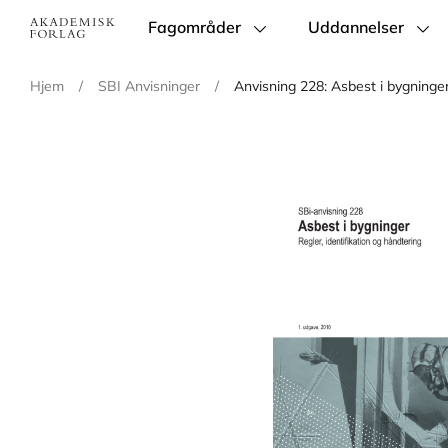
Fagområder
Uddannelser
Main
navigation
Hjem
/
SBI Anvisninger
/
Anvisning 228: Asbest i bygninge