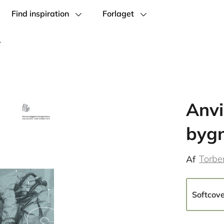
Find inspiration
Forlaget
r
Anvi
bygn
Torbe
Af
Softcov