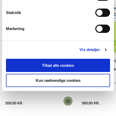
Statistik
Marketing
Vis detaljer
Softcover med flapper
Softcover med flap
Tillad alle cookies
Anvisning 214: Klimaskærmens
Anvisning 233: Rado
lufttæthed
bygninger
Kun nødvendige cookies
Torben Valdbjørn Rasmussen
Asta Nicolajsen
Torben Valdbjørn Rasm
200,00 KR.
300,00 KR.