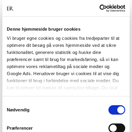
SBi-anvisning 247 gælder også for bygninger
udført efter BR18, da der i forhold til BR15 ikke er
ændret i bestemmelserne, som anvisningen
knytter sig til.
Denne hjemmeside bruger cookies
Vi bruger egne cookies og cookies fra tredjeparter til at
SBi-anvisning 247 henvender sig til både
optimere dit besøg på vores hjemmeside ved at sikre
bygherrer, projekterende og udførende, der ønsker
funktionalitet, generere statistik og huske dine
at radonsikre eksisterende bygninger.
præferencer samt til brug for markedsføring, så vi kan
optimere vores reklametiltag på sociale medier og
Google Ads. Herudover bruger vi cookies til at vise dig
funktioner til brug i forbindelse med sociale medier. Du
kan til enhver tid trække dit samtykke tilbage. Du skal
være opmærksom på, at vores hjemmeside muligvis ikke
fungerer optimalt, hvis du ikke accepterer cookies eller
Samtykkevalg
tilbagetrækker et samtykke.
Nødvendig
Andre har også købt
Præferencer