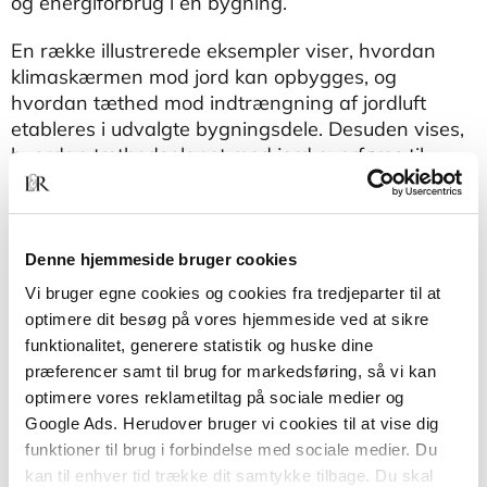
og energiforbrug i en bygning.
En række illustrerede eksempler viser, hvordan
klimaskærmen mod jord kan opbygges, og
hvordan tæthed mod indtrængning af jordluft
etableres i udvalgte bygningsdele. Desuden vises,
hvordan tæthedsplanet mod jord overføres til
bygningens tæthedsplan over terræn.
SBi-anvisning 233 gælder også for bygninger
udført efter BR15 og BR18, da der i forhold til
Denne hjemmeside bruger cookies
BR10 ikke er ændret i bestemmelserne, som
Vi bruger egne cookies og cookies fra tredjeparter til at
anvisningen knytter sig til. Anvisningen knytter sig
optimere dit besøg på vores hjemmeside ved at sikre
til SBi-anvisning 270, Måling af Radon i bygninger,
funktionalitet, generere statistik og huske dine
der redegør for radonproblematikken og anviser
præferencer samt til brug for markedsføring, så vi kan
metoder til måling af radon i bygninger.
optimere vores reklametiltag på sociale medier og
Google Ads. Herudover bruger vi cookies til at vise dig
Anvisningen henvender sig til både bygherrer,
funktioner til brug i forbindelse med sociale medier. Du
projekterende og udførende.
kan til enhver tid trække dit samtykke tilbage. Du skal