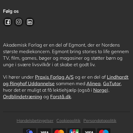
Følg os
Akademisk Forlag er en del af Egmont, der er Nordens
største mediekoncern. Egmont bring stories to life gennem
TV, film, games, bøger og magasiner og støtter børn og
unge i svære livsvilkår i at skabe et godt liv.
Vi hører under
Praxis Forlag A/S
og er en del af
Lindhardt
og Ringhof Uddannelse
sammen med
Alinea
,
GoTutor
,
hvor det er muligt at få lektiehjælp (også i
Norge
),
Ordblindetræning
og
Forstå.dk
.
Subfooter
Handelsbetingelser
Cookiepolitik
Persondatapolitik
menu
Subfooter