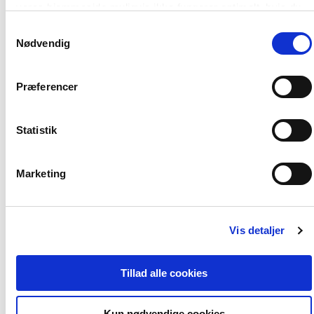
vores hjemmeside muligvis ikke fungerer optimalt, hvis du
ikke accepterer cookies eller tilbagetrækker et samtykke.
Samtykkevalg
Nødvendig
Præferencer
Statistik
2 formater
2 formater
Digital skrivedidaktik
Ind i naturfag
Marketing
Jens Jørgen Hansen
Grethe Kjær Jacobsen
Vis detaljer
Fra
Fra
219,95 KR.
269,95 KR.
Tillad alle cookies
Kun nødvendige cookies