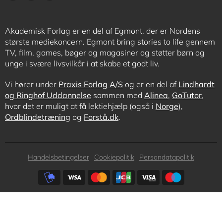
Akademisk Forlag er en del af Egmont, der er Nordens
største mediekoncern. Egmont bring stories to life gennem
TV, film, games, bøger og magasiner og støtter børn og
unge i svære livsvilkår i at skabe et godt liv.
Vi hører under
Praxis Forlag A/S
og er en del af
Lindhardt
og Ringhof Uddannelse
sammen med
Alinea
,
GoTutor
,
hvor det er muligt at få lektiehjælp (også i
Norge
),
Ordblindetræning
og
Forstå.dk
.
Subfooter
Handelsbetingelser
Cookiepolitik
Persondatapolitik
menu
Subfooter
payment
options