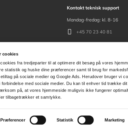
Kontakt teknisk support
Mandag-fredag: kl. 8-16
+45 70 23 40 81
support@akademisk.dk
 cookies
cookies fra tredjeparter til at optimere dit besøg på vores hjem
ere statistik og huske dine præferencer samt til brug for markedsf
tiltag på sociale medier og Google Ads. Herudover bruger vi coo
Kontakt receptionen
g i forbindelse med sociale medier. Du kan til enhver tid trække d
ærksom på, at vores hjemmeside muligvis ikke fungerer optimalt
+45 70 24 00 00
ler tilbagetrækker et samtykke.
Præferencer
Statistik
Marketing