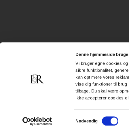
Denne hjemmeside bruger
Vi bruger egne cookies og 
sikre funktionalitet, gener
kan optimere vores reklame
vise dig funktioner til bru
tilbage. Du skal være opm
ikke accepterer cookies el
Samtykkevalg
Nødvendig
Subfooter
Handelsbetingelser
Cookiepolitik
Persondatapolitik
menu