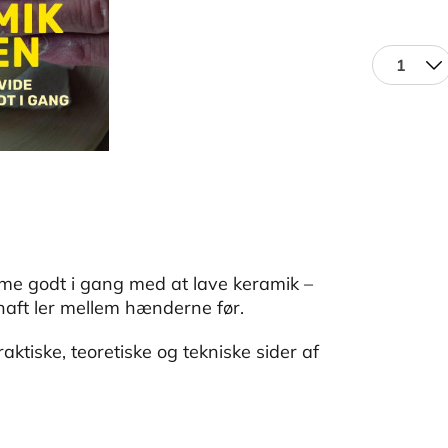
1
mme godt i gang med at lave keramik –
 haft ler mellem hænderne før.
raktiske, teoretiske og tekniske sider af