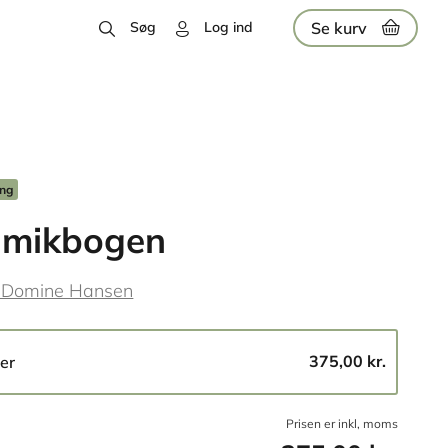
Se kurv
Søg
Log ind
ing
amikbogen
 Domine Hansen
375,00 kr.
er
Prisen er inkl, moms