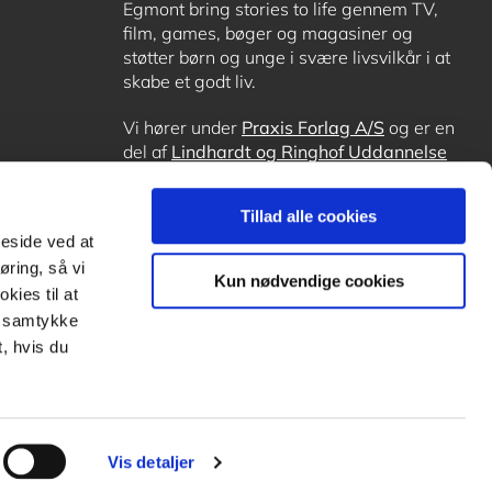
Egmont bring stories to life gennem TV,
film, games, bøger og magasiner og
støtter børn og unge i svære livsvilkår i at
skabe et godt liv.
Vi hører under
Praxis Forlag A/S
og er en
del af
Lindhardt og Ringhof Uddannelse
sammen med
Alinea
,
GoTutor
, hvor det er
muligt at få lektiehjælp (også i
Norge
),
Tillad alle cookies
Ordblindetræning
og
Forstå.dk
.
meside ved at
øring, så vi
Kun nødvendige cookies
kies til at
it samtykke
, hvis du
Vis detaljer
Subfooter
payment