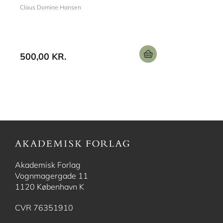
Claus Domine Hansen
500,00 KR.
Akademisk Forlag
Vognmagergade 11
1120 København K
CVR 76351910