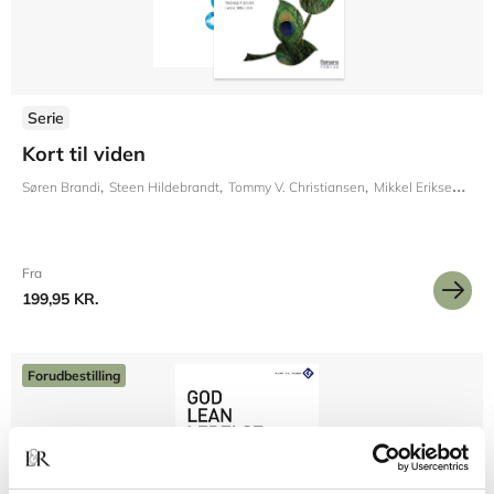
Serie
Kort til viden
Søren Brandi
Steen Hildebrandt
Tommy V. Christiansen
Mikkel Eriksen
Tho
Fra
199,95 KR.
Forudbestilling