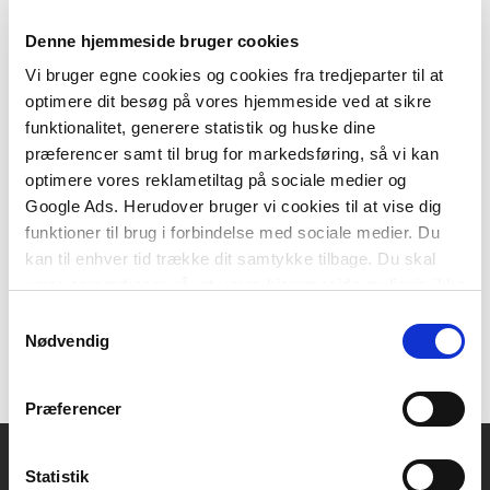
Denne hjemmeside bruger cookies
Vi bruger egne cookies og cookies fra tredjeparter til at
optimere dit besøg på vores hjemmeside ved at sikre
Softcover
funktionalitet, generere statistik og huske dine
God leanledelse i administration og service
præferencer samt til brug for markedsføring, så vi kan
Mikkel Eriksen
Thomas Fischer
Lasse Mønsted
optimere vores reklametiltag på sociale medier og
Google Ads. Herudover bruger vi cookies til at vise dig
funktioner til brug i forbindelse med sociale medier. Du
kan til enhver tid trække dit samtykke tilbage. Du skal
199,95 KR.
være opmærksom på, at vores hjemmeside muligvis ikke
fungerer optimalt, hvis du ikke accepterer cookies eller
Samtykkevalg
tilbagetrækker et samtykke.
Nødvendig
Præferencer
Statistik