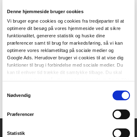
Denne hjemmeside bruger cookies
Vi bruger egne cookies og cookies fra tredjeparter til at
optimere dit besøg på vores hjemmeside ved at sikre
Softcover
funktionalitet, generere statistik og huske dine
God leanledelse i administration og service
præferencer samt til brug for markedsføring, så vi kan
Mikkel Eriksen
Thomas Fischer
Lasse Mønsted
optimere vores reklametiltag på sociale medier og
Google Ads. Herudover bruger vi cookies til at vise dig
funktioner til brug i forbindelse med sociale medier. Du
kan til enhver tid trække dit samtykke tilbage. Du skal
199,95 KR.
være opmærksom på, at vores hjemmeside muligvis ikke
fungerer optimalt, hvis du ikke accepterer cookies eller
Samtykkevalg
tilbagetrækker et samtykke.
Nødvendig
Præferencer
Statistik