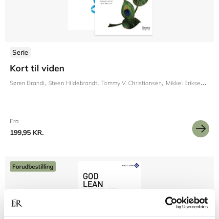
Serie
Kort til viden
Søren Brandi
Steen Hildebrandt
Tommy V. Christiansen
Mikkel Eriksen
Tho
Fra
199,95 KR.
Forudbestilling