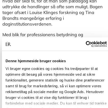
hvad der skal til, for at man som pædagog kan
udtrykke de handlinger så ofte som muligt. Bogen
tager afsæt i Louise Klinges forskning og Tina
Brandts mangeårige erfaring i
daginstitutionsverdenen.
Med blik for professionens betydning og
kompleksitet får læseren viden om og veje til at
indgå i udviklingsstøttende samspil med børn og
deres forældre.
Denne hjemmeside bruger cookies
Bogen henvender sig til studerende på
pædagoguddannelsens grund-, efter- og
Vi bruger egne cookies og cookies fra tredjeparter til at
videreuddannelse, pædagogisk fagprofessionelle,
optimere dit besøg på vores hjemmeside ved at sikre
ledere og beslutningstagere på børne- og
funktionalitet, generere statistik og huske dine præferencer
ungeområdet.
samt til brug for markedsføring, så vi kan optimere vores
reklametiltag på sociale medier og Google Ads. Herudover
bruger vi cookies til at vise dig funktioner til brug i
forbindelse med sociale medier. Du kan til enhver tid trække