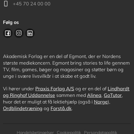
+45 70 24 00 00
Følg os
Akademisk Forlag er en del af Egmont, der er Nordens
største mediekoncern. Egmont bring stories to life gennem
TV, film, games, bøger og magasiner og støtter børn og
unge i svære livsvilkår i at skabe et godt liv.
Vi hører under
Praxis Forlag A/S
og er en del af
Lindhardt
og Ringhof Uddannelse
sammen med
Alinea
,
GoTutor
,
hvor det er muligt at få lektiehjælp (også i
Norge
),
Ordblindetræning
og
Forstå.dk
.
Subfooter
Handelsbetingelser
Cookiepolitik
Persondatapolitik