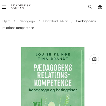
Main
navigation
Hjem
/
Pædagogik
/
Dagtilbud 0-6 år
/
Pædagogens
relationskompetence