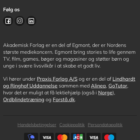
Følg os
Akademisk Forlag er en del af Egmont, der er Nordens
største mediekoncern. Egmont bring stories to life gennem
TV, film, games, bøger og magasiner og støtter børn og
unge i svære livsvilkår i at skabe et godt liv.
Vi hører under
Praxis Forlag A/S
og er en del af
Lindhardt
og Ringhof Uddannelse
sammen med
Alinea
,
GoTutor
,
hvor det er muligt at få lektiehjælp (også i
Norge
),
Ordblindetræning
og
Forstå.dk
.
Subfooter
Handelsbetingelser
Cookiepolitik
Persondatapolitik
menu
Subfooter