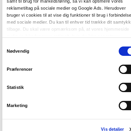
samt til brug for markedsføring, så vi kan optimere vores
reklametiltag på sociale medier og Google Ads. Herudover
bruger vi cookies til at vise dig funktioner til brug i forbindels
Softcover
Softcover
med sociale medier. Du kan til enhver tid trække dit samtyk
Rummelighed i matematik A
Rummelighed i mat
tilbage. Du skal være opmærksom på, at vores hjemmeside
Michael Wahl Andersen
Michael Wahl Andersen
muligvis ikke fungerer optimalt, hvis du ikke accepterer
cookies eller tilbagetrækker et samtykke.
Samtykkevalg
Nødvendig
186,25 KR.
186,25 KR.
Præferencer
Statistik
Marketing
Titler i serien
Vis detaljer