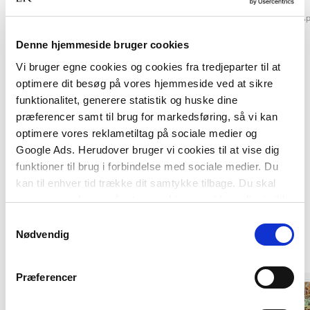
Mie Engen
Andreas Møller Jørgensen
Maria Appel Nissen
Margit Harder
Maria Ap
Denne hjemmeside bruger cookies
Fra
Fra
Vi bruger egne cookies og cookies fra tredjeparter til at
179,95 KR.
329,95 KR.
optimere dit besøg på vores hjemmeside ved at sikre
funktionalitet, generere statistik og huske dine
præferencer samt til brug for markedsføring, så vi kan
optimere vores reklametiltag på sociale medier og
Google Ads. Herudover bruger vi cookies til at vise dig
funktioner til brug i forbindelse med sociale medier. Du
kan til enhver tid trække dit samtykke tilbage. Du skal
være opmærksom på, at vores hjemmeside muligvis ikke
Titler i serien
fungerer optimalt, hvis du ikke accepterer cookies eller
Samtykkevalg
tilbagetrækker et samtykke.
Nødvendig
Præferencer