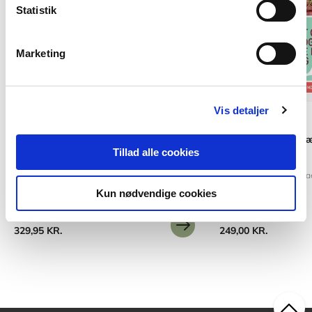
Statistik
Marketing
Vis detaljer
Softcover
2 formater
Tillid i socialt og
Socialt arbejde i en foranderlig
Tillad alle cookies
med børn og unge
verden
Hanne Warming
Micha
Margit Harder
Maria Appel Nissen
Kun nødvendige cookies
Fra
329,95 KR.
249,00 KR.