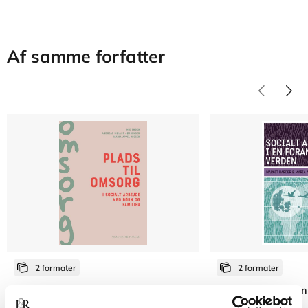
Af samme forfatter
2 formater
2 formater
Plads til omsorg i socialt arbejde med
Socialt arbejde i en
børn og familier
verden