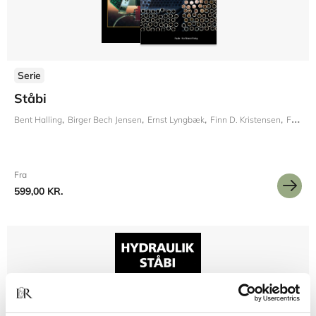
Serie
Ståbi
Bent Halling
Birger Bech Jensen
Ernst Lyngbæk
Finn D. Kristensen
Frode Iversen
Fra
599,00 KR.