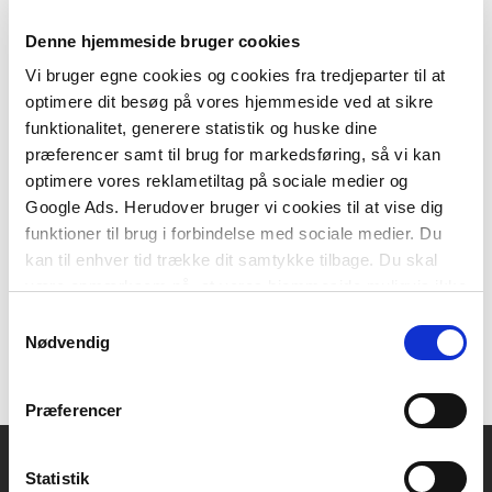
Denne hjemmeside bruger cookies
Vi bruger egne cookies og cookies fra tredjeparter til at
optimere dit besøg på vores hjemmeside ved at sikre
Hardcover
funktionalitet, generere statistik og huske dine
Hydraulik ståbi
præferencer samt til brug for markedsføring, så vi kan
Bent Halling
Birger Bech Jensen
Ernst Lyngbæk
Finn D. Kristensen
Frode Iversen
optimere vores reklametiltag på sociale medier og
Google Ads. Herudover bruger vi cookies til at vise dig
funktioner til brug i forbindelse med sociale medier. Du
kan til enhver tid trække dit samtykke tilbage. Du skal
649,00 KR.
være opmærksom på, at vores hjemmeside muligvis ikke
fungerer optimalt, hvis du ikke accepterer cookies eller
Samtykkevalg
tilbagetrækker et samtykke.
Nødvendig
Præferencer
Statistik