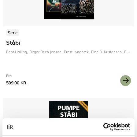
Serie
Ståbi
Bent Halling
Birger Bech Jensen
Ernst Lyngbæk
Finn D. Kristensen
Frode Iversen
Fra
599,00 KR.