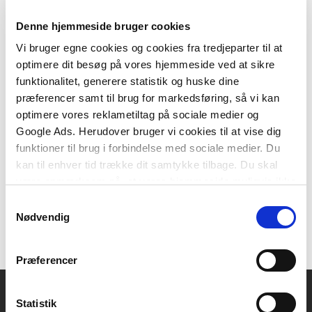
Denne hjemmeside bruger cookies
Vi bruger egne cookies og cookies fra tredjeparter til at
optimere dit besøg på vores hjemmeside ved at sikre
Hardcover
funktionalitet, generere statistik og huske dine
Pumpe ståbi
præferencer samt til brug for markedsføring, så vi kan
Anders Borup
Erik Holm
Frede Blaabjerg
Jens Chr. Binder
Jens Juhl Eskildsen
optimere vores reklametiltag på sociale medier og
Google Ads. Herudover bruger vi cookies til at vise dig
funktioner til brug i forbindelse med sociale medier. Du
kan til enhver tid trække dit samtykke tilbage. Du skal
650,00 KR.
være opmærksom på, at vores hjemmeside muligvis ikke
fungerer optimalt, hvis du ikke accepterer cookies eller
Samtykkevalg
tilbagetrækker et samtykke.
Nødvendig
Præferencer
Statistik