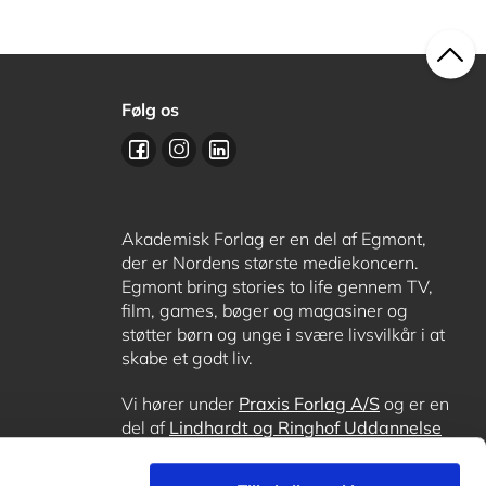
Følg os
Akademisk Forlag er en del af Egmont,
der er Nordens største mediekoncern.
Egmont bring stories to life gennem TV,
film, games, bøger og magasiner og
støtter børn og unge i svære livsvilkår i at
skabe et godt liv.
Vi hører under
Praxis Forlag A/S
og er en
del af
Lindhardt og Ringhof Uddannelse
sammen med
Alinea
,
GoTutor
, hvor det er
muligt at få lektiehjælp (også i
Norge
),