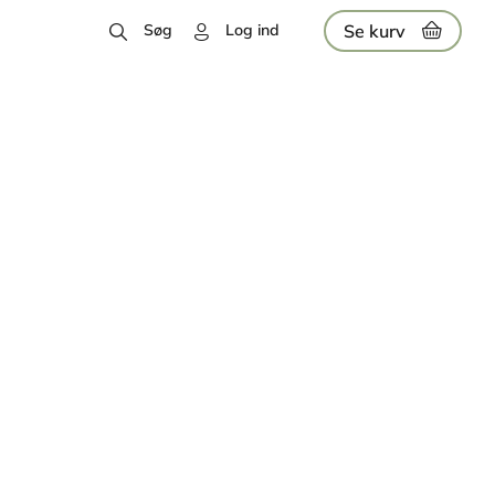
Se kurv
Søg
Log ind