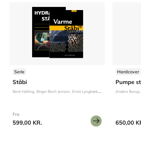
Serie
Hardcover
Ståbi
Pumpe st
Bent Halling
Birger Bech Jensen
Ernst Lyngbæk
Finn D. Kristensen
Anders Borup
Fro
Fra
599,00 KR.
650,00 K