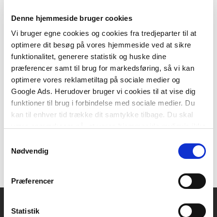
Denne hjemmeside bruger cookies
Vi bruger egne cookies og cookies fra tredjeparter til at
optimere dit besøg på vores hjemmeside ved at sikre
Hardcover
funktionalitet, generere statistik og huske dine
Vand og afløb Ståbi
præferencer samt til brug for markedsføring, så vi kan
Børge Hviid Pejtersen
Charlotte Micheelsen
Christina B. Daél
Jørgen Christiansen
optimere vores reklametiltag på sociale medier og
Google Ads. Herudover bruger vi cookies til at vise dig
funktioner til brug i forbindelse med sociale medier. Du
kan til enhver tid trække dit samtykke tilbage. Du skal
599,00 KR.
være opmærksom på, at vores hjemmeside muligvis ikke
fungerer optimalt, hvis du ikke accepterer cookies eller
Samtykkevalg
tilbagetrækker et samtykke.
Nødvendig
Præferencer
Statistik