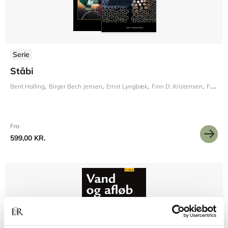
Serie
Ståbi
Bent Halling
Birger Bech Jensen
Ernst Lyngbæk
Finn D. Kristensen
Frode Iversen
Fra
599,00 KR.