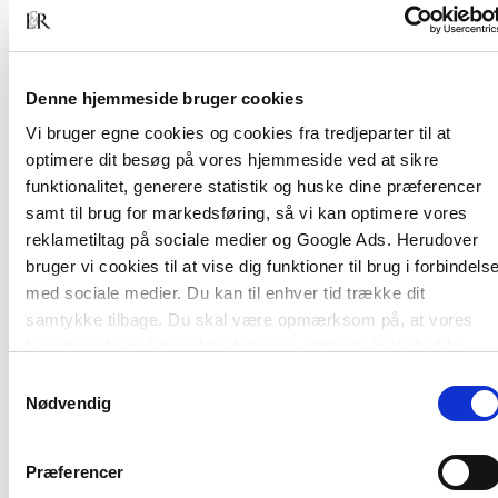
didaktiske tilgange
V: Samarbejde om inkluderende indsatser
Bogens bidragydere er alle fagligt engagerede
Denne hjemmeside bruger cookies
inden for det specialpædagogiske felt gennem
Vi bruger egne cookies og cookies fra tredjeparter til at
forskning, undervisning og andre former for
optimere dit besøg på vores hjemmeside ved at sikre
professionelt arbejde:
funktionalitet, generere statistik og huske dine præferencer
samt til brug for markedsføring, så vi kan optimere vores
Henriette Blomgren, Louise Bøttcher, Bo Hejlskov
reklametiltag på sociale medier og Google Ads. Herudover
Elvén, Tine Basse Fisker, Anne Vibeke Fleischer,
bruger vi cookies til at vise dig funktioner til brug i forbindels
Käte From, Lotte Hedegaard-Sørensen, Bjørn F.
med sociale medier. Du kan til enhver tid trække dit
Hamre, Søren Hertz, Charlotte Højholt, Bente
samtykke tilbage. Du skal være opmærksom på, at vores
Kjeldbjerg Bro, Ole Løw, Mette Molbæk, Merete
hjemmeside muligvis ikke fungerer optimalt, hvis du ikke
Munkholm, Jørn Nielsen, Christina Holm Poulsen,
accepterer cookies eller tilbagetrækker et samtykke.
Samtykkevalg
Maja Røn-Larsen, Else Skibsted, Helle Bundgaard
Nødvendig
Svendsen og Anne Søndberg.
Præferencer