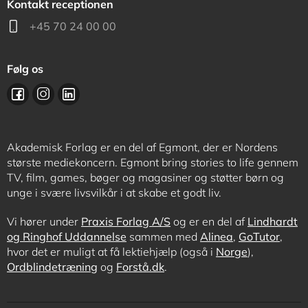
Kontakt receptionen
+45 70 24 00 00
Følg os
Akademisk Forlag er en del af Egmont, der er Nordens
største mediekoncern. Egmont bring stories to life gennem
TV, film, games, bøger og magasiner og støtter børn og
unge i svære livsvilkår i at skabe et godt liv.
Vi hører under
Praxis Forlag A/S
og er en del af
Lindhardt
og Ringhof Uddannelse
sammen med
Alinea
,
GoTutor
,
hvor det er muligt at få lektiehjælp (også i
Norge
),
Ordblindetræning
og
Forstå.dk
.