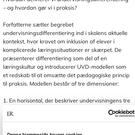
– og hvordan gør vi i praksis?
Forfatterne sætter begrebet
undervisningsdifferentiering ind i skolens aktuelle
kontekst, hvor kravet om inklusion af elever i
komplicerede læringssituationer er skærpet. De
præsenterer differentiering som del af en
læringskultur og introducerer UVD-modellen som
et redskab til at omsætte det pædagogiske princip
til praksis. Modellen består af tre dimensioner:
1. En horisontal, der beskriver undervisningens tre
faser: målformulering, udforskning og evaluering.
2. En vertikal, der beskriver forskellige niveauer
forelevernes arbejde med det faglige indhold i
undervisningen.
Denne hjemmeside bruger cookies