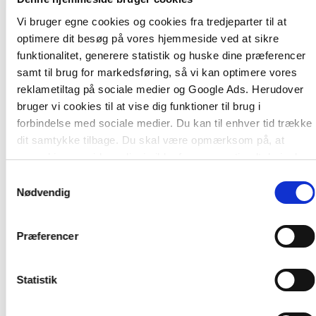
3. En dynamisk, der beskriver det samarbejde og
Vi bruger egne cookies og cookies fra tredjeparter til at
de interaktioner, der kan stilladsere elevernes
optimere dit besøg på vores hjemmeside ved at sikre
motivation og deltagelse i undervisningen.
funktionalitet, generere statistik og huske dine præferencer
samt til brug for markedsføring, så vi kan optimere vores
reklametiltag på sociale medier og Google Ads. Herudover
Gennem seks konkrete undervisningsforløb i
bruger vi cookies til at vise dig funktioner til brug i
matematik og dansk i 5. klasse viser forfatterne
forbindelse med sociale medier. Du kan til enhver tid trække
desuden, hvordan modellen kan anvendes i
dit samtykke tilbage. Du skal være opmærksom på, at
praksis.
vores hjemmeside muligvis ikke fungerer optimalt, hvis du
ikke accepterer cookies eller tilbagetrækker et samtykke.
Samtykkevalg
Nødvendig
Præferencer
Statistik
Af samme forfatter