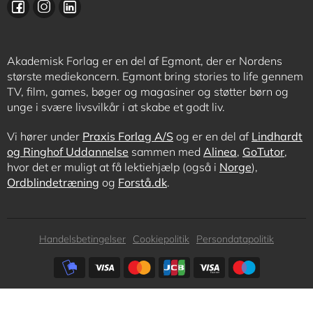
Akademisk Forlag er en del af Egmont, der er Nordens
største mediekoncern. Egmont bring stories to life gennem
TV, film, games, bøger og magasiner og støtter børn og
unge i svære livsvilkår i at skabe et godt liv.
Vi hører under
Praxis Forlag A/S
og er en del af
Lindhardt
og Ringhof Uddannelse
sammen med
Alinea
,
GoTutor
,
hvor det er muligt at få lektiehjælp (også i
Norge
),
Ordblindetræning
og
Forstå.dk
.
Subfooter
Handelsbetingelser
Cookiepolitik
Persondatapolitik
menu
Subfooter
payment
options