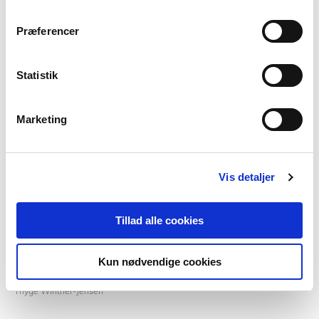
Præferencer
Af samme forfatter
Statistik
Marketing
Vis detaljer
Tillad alle cookies
Softcover
Kun nødvendige cookies
Undervisning og menneskesyn
Thyge Winther-Jensen