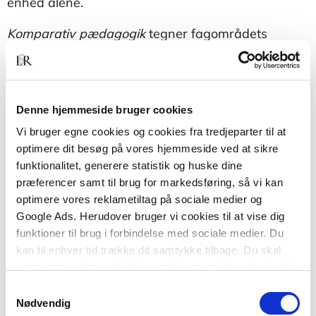
enhed alene.
Komparativ pædagogik
tegner fagområdets
historie samt metoder og genstandsområder og
sætter det ind i en videnskabsteoretisk
sammenhæng. Desuden opereres der med et
vidensbegreb, hvor viden ikke udelukkende
Denne hjemmeside bruger cookies
udspringer af uddannelsesinstitutioner, men i
Vi bruger egne cookies og cookies fra tredjeparter til at
højere grad produceres i bredere sammenhænge.
optimere dit besøg på vores hjemmeside ved at sikre
Komparativ pædagogik
henvender sig til
funktionalitet, generere statistik og huske dine
studerende og lærere på de videregående
præferencer samt til brug for markedsføring, så vi kan
pædagogiske uddannelser samt professionelle
optimere vores reklametiltag på sociale medier og
med interesse inden for internationale studier.
Google Ads. Herudover bruger vi cookies til at vise dig
funktioner til brug i forbindelse med sociale medier. Du
kan til enhver tid trække dit samtykke tilbage. Du skal
være opmærksom på, at vores hjemmeside muligvis ikke
fungerer optimalt, hvis du ikke accepterer cookies eller
Samtykkevalg
tilbagetrækker et samtykke.
Nødvendig