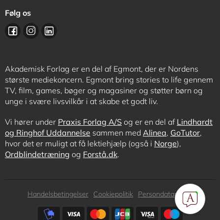
Følg os
Akademisk Forlag er en del af Egmont, der er Nordens
største mediekoncern. Egmont bring stories to life gennem
TV, film, games, bøger og magasiner og støtter børn og
unge i svære livsvilkår i at skabe et godt liv.
Vi hører under
Praxis Forlag A/S
og er en del af
Lindhardt
og Ringhof Uddannelse
sammen med
Alinea
,
GoTutor
,
hvor det er muligt at få lektiehjælp (også i
Norge
),
Ordblindetræning
og
Forstå.dk
.
Subfooter
Handelsbetingelser
Cookiepolitik
Persondatapolitik
menu
Subfooter