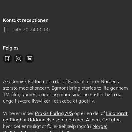
Kontakt receptionen
+45 70 24 00 00
Følg os
Akademisk Forlag er en del af Egmont, der er Nordens
største mediekoncern. Egmont bring stories to life gennem
TV, film, games, bøger og magasiner og støtter børn og
unge i svære livsvilkår i at skabe et godt liv.
Vi hører under
Praxis Forlag A/S
og er en del af
Lindhardt
og Ringhof Uddannelse
sammen med
Alinea
,
GoTutor
,
hvor det er muligt at få lektiehjælp (også i
Norge
),