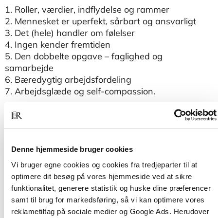
1. Roller, værdier, indflydelse og rammer
2. Mennesket er uperfekt, sårbart og ansvarligt
3. Det (hele) handler om følelser
4. Ingen kender fremtiden
5. Den dobbelte opgave – faglighed og
samarbejde
6. Bæredygtig arbejdsfordeling
7. Arbejdsglæde og self-compassion.
Den røde tråd igennem alle syv principper er en
compassionbaseret tilgang. Compassion kan
beskrives som en opmærksomhed på og
følsomhed over for egen og andres lidelse samt et
Denne hjemmeside bruger cookies
dybt ønske om at lindre.
Vi bruger egne cookies og cookies fra tredjeparter til at
optimere dit besøg på vores hjemmeside ved at sikre
Bogen henvender sig til pædagoger, lærere,
funktionalitet, generere statistik og huske dine præferencer
socialrådgivere, sygeplejersker, psykologer,
samt til brug for markedsføring, så vi kan optimere vores
plejeforældre, præster, læger m.fl. – og ikke mindst
reklametiltag på sociale medier og Google Ads. Herudover
til ledere af disse faggrupper.