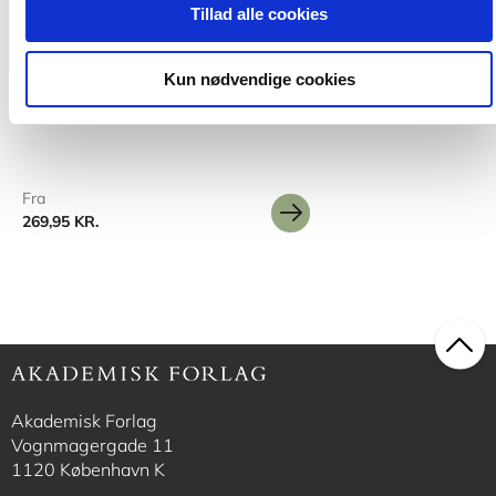
Tillad alle cookies
2 formater
Arousal og compassion
Kun nødvendige cookies
Anne-Mette Sohn Jensen
Fra
269,95 KR.
Akademisk Forlag
Vognmagergade 11
1120 København K