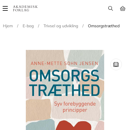
Main
navigation
Hjem
/
E-bog
/
Trivsel og udvikling
/
Omsorgstræthed