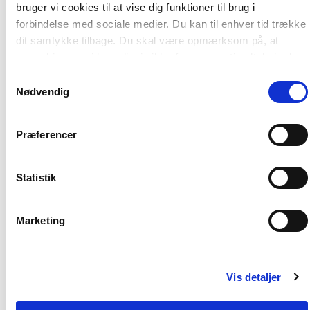
bruger vi cookies til at vise dig funktioner til brug i
forbindelse med sociale medier. Du kan til enhver tid trække
dit samtykke tilbage. Du skal være opmærksom på, at
vores hjemmeside muligvis ikke fungerer optimalt, hvis du
ikke accepterer cookies eller tilbagetrækker et samtykke.
Samtykkevalg
Nødvendig
Præferencer
Af samme forfatter
Statistik
Marketing
Vis detaljer