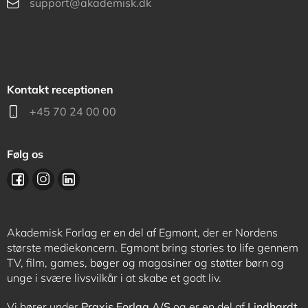
support@akademisk.dk
Kontakt receptionen
+45 70 24 00 00
Følg os
Akademisk Forlag er en del af Egmont, der er Nordens
største mediekoncern. Egmont bring stories to life gennem
TV, film, games, bøger og magasiner og støtter børn og
unge i svære livsvilkår i at skabe et godt liv.
Vi hører under
Praxis Forlag A/S
og er en del af
Lindhardt