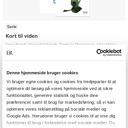
Serie
Kort til viden
Søren Brandi
Steen Hildebrandt
Tommy V. Christiansen
Mikkel Eriksen
Tho
Fra
Denne hjemmeside bruger cookies
199,95 KR.
Vi bruger egne cookies og cookies fra tredjeparter til at
optimere dit besøg på vores hjemmeside ved at sikre
funktionalitet, generere statistik og huske dine
præferencer samt til brug for markedsføring, så vi kan
optimere vores reklametiltag på sociale medier og
Google Ads. Herudover bruger vi cookies til at vise dig
funktioner til brug i forbindelse med sociale medier. Du