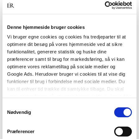
identitet, som selvfølgelig er baseret på din
faglighed, men som er mere end bare en
overbygning til den. Ledelse er ikke
Denne hjemmeside bruger cookies
venstrehåndsarbejde ved siden af det ”rigtige”
Vi bruger egne cookies og cookies fra tredjeparter til at
arbejde, håndværket. Det er et andet fagområde,
optimere dit besøg på vores hjemmeside ved at sikre
hvor du også skal opbygge en professionel
funktionalitet, generere statistik og huske dine
identitet.
præferencer samt til brug for markedsføring, så vi kan
optimere vores reklametiltag på sociale medier og
Google Ads. Herudover bruger vi cookies til at vise dig
funktioner til brug i forbindelse med sociale medier. Du
kan til enhver tid trække dit samtykke tilbage. Du skal
være opmærksom på, at vores hjemmeside muligvis ikke
fungerer optimalt, hvis du ikke accepterer cookies eller
Samtykkevalg
tilbagetrækker et samtykke.
Nødvendig
Af samme forfatter
Præferencer