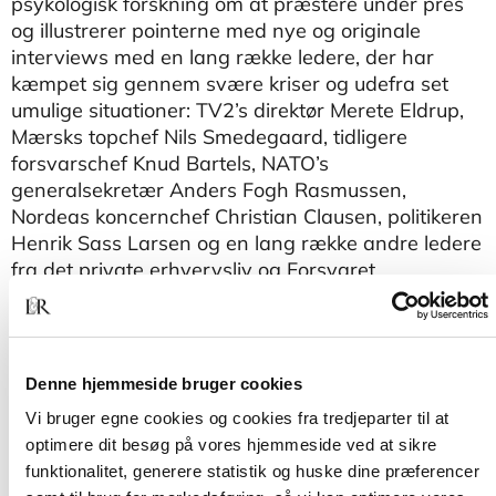
psykologisk forskning om at præstere under pres
og illustrerer pointerne med nye og originale
interviews med en lang række ledere, der har
kæmpet sig gennem svære kriser og udefra set
umulige situationer: TV2’s direktør Merete Eldrup,
Mærsks topchef Nils Smedegaard, tidligere
forsvarschef Knud Bartels, NATO’s
generalsekretær Anders Fogh Rasmussen,
Nordeas koncernchef Christian Clausen, politikeren
Henrik Sass Larsen og en lang række andre ledere
fra det private erhvervsliv og Forsvaret.
Merete Wedell-Wedellsborg er erhvervspsykolog
og har en erhvervsøkonomisk ph.d. fra
Copenhagen Business School. Hun har fungeret
Denne hjemmeside bruger cookies
som rådgiver og personlig coach for ledere i
Vi bruger egne cookies og cookies fra tredjeparter til at
Forsvaret og det private erhvervsliv gennem de
optimere dit besøg på vores hjemmeside ved at sikre
sidste 15 år bl.a. på Forsvarsakademiet og i
funktionalitet, generere statistik og huske dine præferencer
Danske Bank. Bogen er skrevet på baggrund af