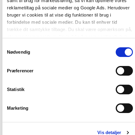
samt til brug for markedsføring, så vi kan optimere vores
interview med over 50 ledere og observationer og
reklametiltag på sociale medier og Google Ads. Herudover
gennemførelse af ledertræning på Hærens
bruger vi cookies til at vise dig funktioner til brug i
Officersskole, på West Point Military Academy og
forbindelse med sociale medier. Du kan til enhver tid
Stanford University i USA og ikke mindst i en lang
trække dit samtykke tilbage. Du skal være opmærksom på,
række danske virksomheder.
at vores hjemmeside muligvis ikke fungerer optimalt, hvis
du ikke accepterer cookies eller tilbagetrækker et
Samtykkevalg
samtykke.
Nødvendig
Præferencer
Statistik
Af samme forfatter
Marketing
Vis detaljer