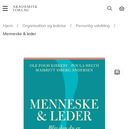
Main
navigation
Hjem
/
Organisation og ledelse
/
Personlig udvikling
/
Menneske & leder