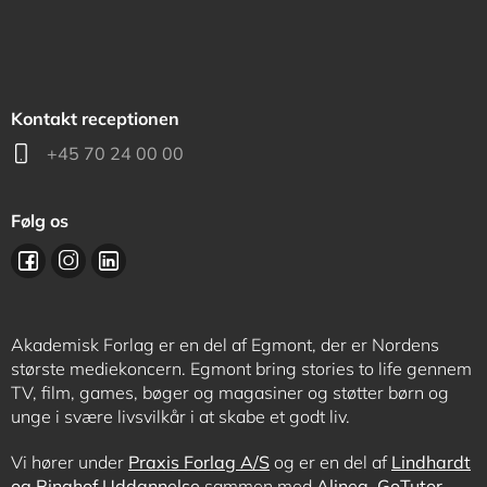
Kontakt receptionen
+45 70 24 00 00
Følg os
Akademisk Forlag er en del af Egmont, der er Nordens
største mediekoncern. Egmont bring stories to life gennem
TV, film, games, bøger og magasiner og støtter børn og
unge i svære livsvilkår i at skabe et godt liv.
Vi hører under
Praxis Forlag A/S
og er en del af
Lindhardt
og Ringhof Uddannelse
sammen med
Alinea
,
GoTutor
,