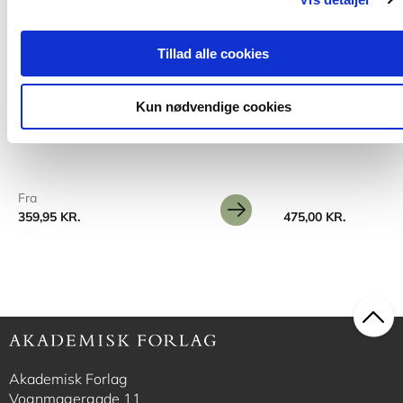
Tillad alle cookies
Hardcover
2 formater
Det nye lederskab
Ind i ledelse
Kun nødvendige cookies
Ole Fogh Kirkeby
Poula Helth
Leif Pjetursson
Fra
359,95 KR.
475,00 KR.
Akademisk Forlag
Vognmagergade 11