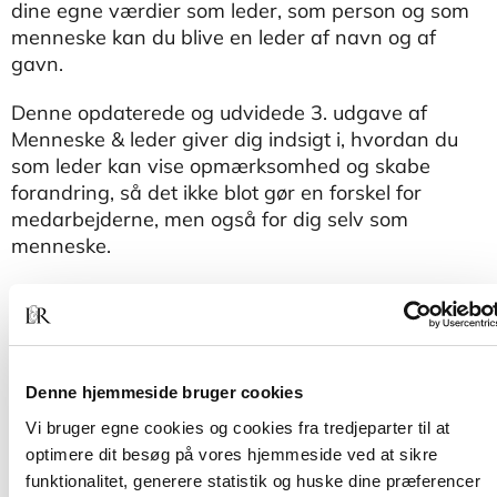
dine egne værdier som leder, som person og som
menneske kan du blive en leder af navn og af
gavn.
Denne opdaterede og udvidede 3. udgave af
Menneske & leder giver dig indsigt i, hvordan du
som leder kan vise opmærksomhed og skabe
forandring, så det ikke blot gør en forskel for
medarbejderne, men også for dig selv som
menneske.
Menneske & leder præsenterer dig for
protreptikken – en dialogisk metode, der hjælper
mennesker med at vende sig mod det liv, som de
dybest set ønsker sig. Metoden kan hjælpe dig til at
Denne hjemmeside bruger cookies
blive bevidst om dine egne værdier som menneske
og leder og samtidig skabe en ægte relation,
Vi bruger egne cookies og cookies fra tredjeparter til at
værdiafklarelse og motivation imellem dig og dine
optimere dit besøg på vores hjemmeside ved at sikre
medarbejdere og kolleger.
funktionalitet, generere statistik og huske dine præferencer