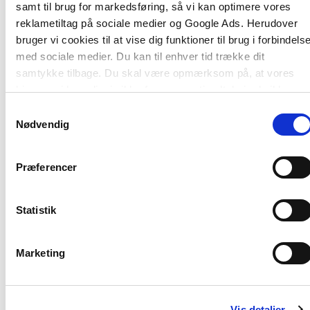
samt til brug for markedsføring, så vi kan optimere vores
reklametiltag på sociale medier og Google Ads. Herudover
bruger vi cookies til at vise dig funktioner til brug i forbindels
med sociale medier. Du kan til enhver tid trække dit
samtykke tilbage. Du skal være opmærksom på, at vores
hjemmeside muligvis ikke fungerer optimalt, hvis du ikke
accepterer cookies eller tilbagetrækker et samtykke.
Samtykkevalg
Nødvendig
Af samme forfatter
Præferencer
Statistik
Marketing
Vis detaljer