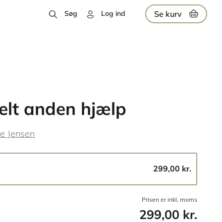
Se kurv
Søg
Log ind
elt anden hjælp
le Jensen
299,00 kr.
Prisen er inkl, moms
299,00 kr.