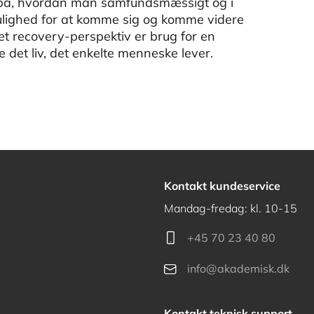
d på, hvordan man samfundsmæssigt og i
ulighed for at komme sig og komme videre
 et recovery-perspektiv er brug for en
 det liv, det enkelte menneske lever.
Kontakt kundeservice
Mandag-fredag: kl. 10-15
+45 70 23 40 80
info@akademisk.dk
Kontakt teknisk support