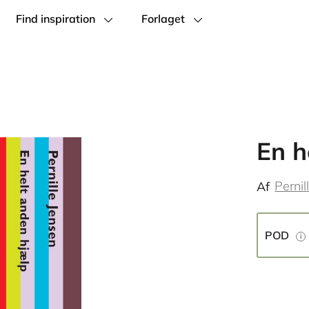
Find inspiration
Forlaget
En h
Pernil
Af
POD