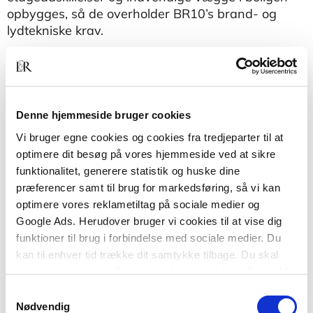
opbygges, så de overholder BR10’s brand- og
lydtekniske krav.
Anvisningen indgår i en serie af SBi-anvisninger
om småhuse. Småhuse omfatter fritliggende og
sammenbyggede enfamiliehuse med lodret
lejlighedsskel i indtil to etager samt eventuelt
Denne hjemmeside bruger cookies
kælder. Det omfatter også kæde- og rækkehuse
Vi bruger egne cookies og cookies fra tredjeparter til at
samt sommerhuse.
optimere dit besøg på vores hjemmeside ved at sikre
funktionalitet, generere statistik og huske dine
præferencer samt til brug for markedsføring, så vi kan
optimere vores reklametiltag på sociale medier og
Google Ads. Herudover bruger vi cookies til at vise dig
funktioner til brug i forbindelse med sociale medier. Du
kan til enhver tid trække dit samtykke tilbage. Du skal
være opmærksom på, at vores hjemmeside muligvis ikke
fungerer optimalt, hvis du ikke accepterer cookies eller
Samtykkevalg
Af samme forfatter
tilbagetrækker et samtykke.
Nødvendig