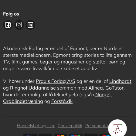
Følg os
Akademisk Forlag er en del af Egmont, der er Nordens
største mediekoncern. Egmont bring stories to life gennem
TV, film, games, bøger og magasiner og støtter børn og
unge i svære livsvilkår i at skabe et godt liv.
Vi hører under
Praxis Forlag A/S
og er en del af
Lindhardt
og Ringhof Uddannelse
sammen med
Alinea
,
GoTutor
,
hvor det er muligt at få lektiehjælp (også i
Norge
),
Ordblindetræning
og
Forstå.dk
.
Subfooter
Handelsbetingelser
Cookiepolitik
Persondatapolitik
menu