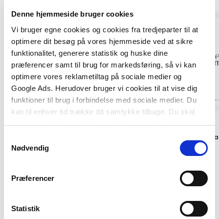
Denne hjemmeside bruger cookies
Vi bruger egne cookies og cookies fra tredjeparter til at
optimere dit besøg på vores hjemmeside ved at sikre
funktionalitet, generere statistik og huske dine
præferencer samt til brug for markedsføring, så vi kan
optimere vores reklametiltag på sociale medier og
Google Ads. Herudover bruger vi cookies til at vise dig
funktioner til brug i forbindelse med sociale medier. Du
kan til enhver tid trække dit samtykke tilbage. Du skal
Hardcover
Softcover
være opmærksom på, at vores hjemmeside muligvis ikke
fungerer optimalt, hvis du ikke accepterer cookies eller
At fortælle historier
Hvad er humaniora
Samtykkevalg
tilbagetrækker et samtykke.
Nødvendig
Jerome S. Bruner
Finn Collin
Præferencer
299,00 KR.
249,00 KR.
Statistik