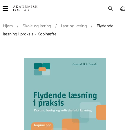
Main
navigation
Hjem
/
Skole og læring
/
Lyst og læring
/
Flydende
læsning i praksis - Kopihæfte