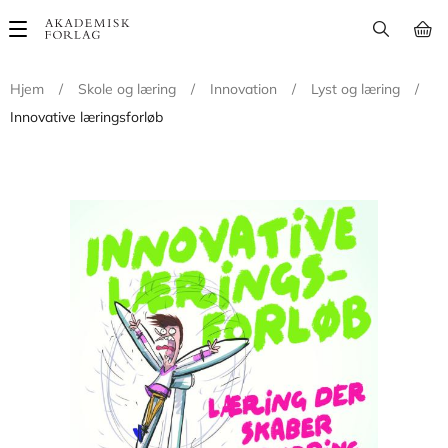
Main
navigation
Hjem
/
Skole og læring
/
Innovation
/
Lyst og læring
/
Innovative læringsforløb