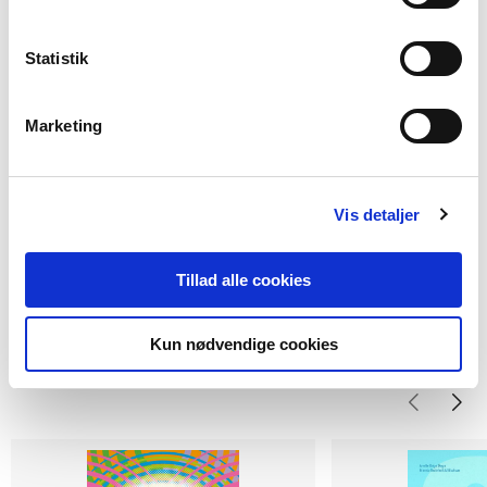
Mikkel Aslak Koudal Andersen
Merete Brudholm
Pernille Sørensen
Lilian 
Statistik
Fra
199,00 KR.
Marketing
Vis detaljer
Tillad alle cookies
Titler i serien
Kun nødvendige cookies