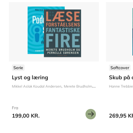
Serie
Softcover
Lyst og læring
Skub på 
Mikkel Aslak Koudal Andersen
Merete Brudholm
Pernille Sørensen
Hanne Trebbi
Lili
Fra
199,00 KR.
269,95 K