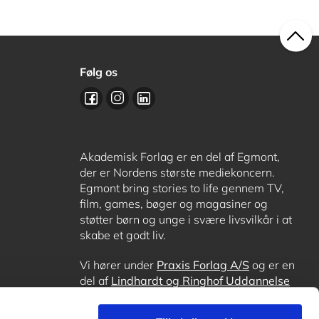
Følg os
Akademisk Forlag er en del af Egmont,
der er Nordens største mediekoncern.
Egmont bring stories to life gennem TV,
film, games, bøger og magasiner og
støtter børn og unge i svære livsvilkår i at
skabe et godt liv.
Vi hører under
Praxis Forlag A/S
og er en
del af
Lindhardt og Ringhof Uddannelse
sammen med
Alinea
,
GoTutor
, hvor det er
muligt at få lektiehjælp (også i
Norge
),