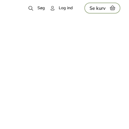
Se kurv
Søg
Log ind