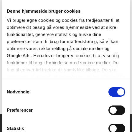
Denne hjemmeside bruger cookies
Vi bruger egne cookies og cookies fra tredjeparter til at
optimere dit besøg på vores hjemmeside ved at sikre
Softcover
funktionalitet, generere statistik og huske dine
Skub på ordene
præferencer samt til brug for markedsføring, så vi kan
Hanne Trebbien Daugaard
Holger Juul
Anne-Mette Veber Nielsen
optimere vores reklametiltag på sociale medier og
Google Ads. Herudover bruger vi cookies til at vise dig
funktioner til brug i forbindelse med sociale medier. Du
kan til enhver tid trække dit samtykke tilbage. Du skal
269,95 KR.
være opmærksom på, at vores hjemmeside muligvis ikke
fungerer optimalt, hvis du ikke accepterer cookies eller
Samtykkevalg
tilbagetrækker et samtykke.
Nødvendig
Præferencer
Statistik