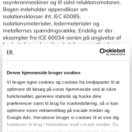
asynkronmaskiner og til sidst reluktansmotoren.
Bogen indeholder appendikser om
isolationsklasser iht. IEC 60085,
isolationsmaterialer, ledermaterialer og
metallernes spændingsrække. Endelig er der
eksempler fra ICE 60034-serien på angivelse af
beskyttelse og kapsling, køleformer, udførelse og
montage samt driftsarter.
Bogen er en fortsættelse af
Grundlæggende
elektroteknik
af samme forfatter og forudsætter
Denne hjemmeside bruger cookies
derfor fysiske og matematiske kundskaber
Vi bruger egne cookies og cookies fra tredjeparter til at
svarende til dennes slutniveau.
optimere dit besøg på vores hjemmeside ved at sikre
funktionalitet, generere statistik og huske dine
Anvendt elektroteknik – elektriske maskiner
er
præferencer samt til brug for markedsføring, så vi kan
målrettet de videregående tekniske uddannelser,
optimere vores reklametiltag på sociale medier og
især på erhvervsakademierne og
Google Ads. Herudover bruger vi cookies til at vise dig
maskinmesterskolerne og lægger vægt på en
funktioner til brug i forbindelse med sociale medier. Du
praktisk anvendelsesorienteret tilgang til stoffet.
kan til enhver tid trække dit samtykke tilbage. Du skal