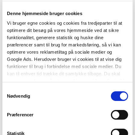
Netværksanalyse
Kondensatorer og spoler
Denne hjemmeside bruger cookies
Vi bruger egne cookies og cookies fra tredjeparter til at
Transiente forløb
optimere dit besøg på vores hjemmeside ved at sikre
Vekselstrømskredsløb
funktionalitet, generere statistik og huske dine
Nogle vekselstrømsbegreber
præferencer samt til brug for markedsføring, så vi kan
optimere vores reklametiltag på sociale medier og
Symmetriske trefasesystemer
Google Ads. Herudover bruger vi cookies til at vise dig
Elektriske målinger
funktioner til brug i forbindelse med sociale medier. Du
kan til enhver tid trække dit samtykke tilbage. Du skal
Frekvensdomænet
være opmærksom på, at vores hjemmeside muligvis ikke
Logaritmiske karakteristikker
fungerer optimalt, hvis du ikke accepterer cookies eller
Samtykkevalg
Frekvensanalyse
tilbagetrækker et samtykke.
Nødvendig
Laplace transformation
Præferencer
Toporte
Endvidere finder du fire appendikser:
Statistik