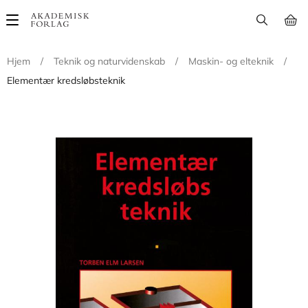
Main
navigation
Hjem
/
Teknik og naturvidenskab
/
Maskin- og elteknik
/
Elementær kredsløbsteknik