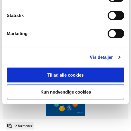
Studieteknik
Statistik
Thomas Harboe
Jakob Ravn
Marketing
220,00 KR.
Vis detaljer
Tillad alle cookies
Kun nødvendige cookies
2 formater