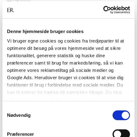
Hardcover
Landmåling
Jørgen Ullvit
Lars Fredensborg Matthiesen
Denne hjemmeside bruger cookies
Vi bruger egne cookies og cookies fra tredjeparter til at
optimere dit besøg på vores hjemmeside ved at sikre
199,00 KR.
funktionalitet, generere statistik og huske dine
præferencer samt til brug for markedsføring, så vi kan
optimere vores reklametiltag på sociale medier og
Google Ads. Herudover bruger vi cookies til at vise dig
funktioner til brug i forbindelse med sociale medier. Du
kan til enhver tid trække dit samtykke tilbage. Du skal
være opmærksom på, at vores hjemmeside muligvis ikke
fungerer optimalt, hvis du ikke accepterer cookies eller
Samtykkevalg
tilbagetrækker et samtykke.
Nødvendig
Præferencer
Hardcover