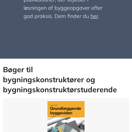
løsningen af byggeopgaver efter
god praksis. Dem finder du
her
.
Bøger til
bygningskonstruktører og
bygningskonstruktørstuderende