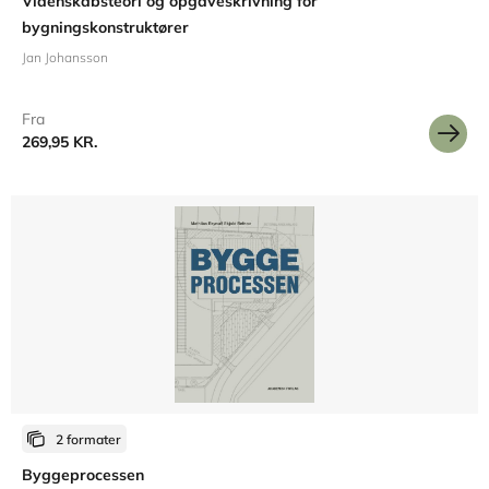
Videnskabsteori og opgaveskrivning for
bygningskonstruktører
Jan Johansson
Fra
269,95 KR.
2 formater
Byggeprocessen