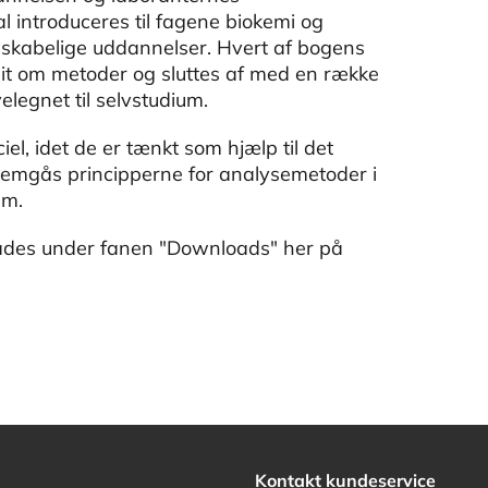
l introduceres til fagene biokemi og
nskabelige uddannelser. Hvert af bogens
afsnit om metoder og sluttes af med en række
elegnet til selvstudium.
l, idet de er tænkt som hjælp til det
ennemgås principperne for analysemetoder i
um.
oades under fanen "Downloads" her på
Kontakt kundeservice