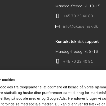
Mandag-fredag: kl. 10-15
+45 70 23 40 80
info@akademisk.dk
Kontakt teknisk support
Mandag-fredag: kl. 8-16
+45 70 23 40 81
support@akademisk.dk
 cookies
cookies fra tredjeparter til at optimere dit besøg på vores hjem
ere statistik og huske dine præferencer samt til brug for markedsf
tiltag på sociale medier og Google Ads. Herudover bruger vi coo
Kontakt receptionen
g i forbindelse med sociale medier. Du kan til enhver tid trække d