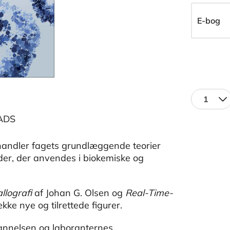
E-bog
1
ADS
andler fagets grundlæggende teorier
r, der anvendes i biokemiske og
llografi
af Johan G. Olsen og
Real-Time-
ke nye og tilrettede figurer.
dannelsen og laboranternes