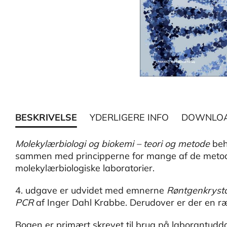
BESKRIVELSE
YDERLIGERE INFO
DOWNLO
Molekylærbiologi og biokemi – teori og metode
beh
sammen med principperne for mange af de metode
molekylærbiologiske laboratorier.
4. udgave er udvidet med emnerne
Røntgenkrysta
PCR
af Inger Dahl Krabbe. Derudover er der en ræk
Bogen er primært skrevet til brug på laborantud