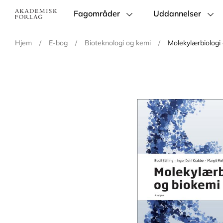
Fagområder
Uddannelser
Main
navigation
Hjem
/
E-bog
/
Bioteknologi og kemi
/
Molekylærbiologi