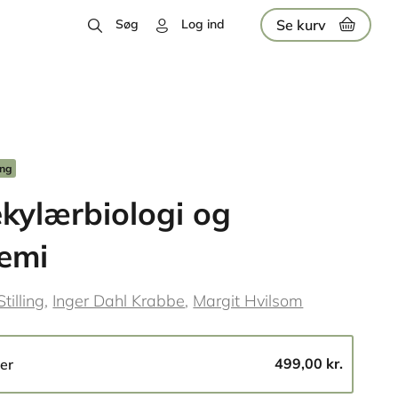
Se kurv
Søg
Log ind
ing
kylærbiologi og
emi
Stilling
Inger Dahl Krabbe
Margit Hvilsom
499,00 kr.
er