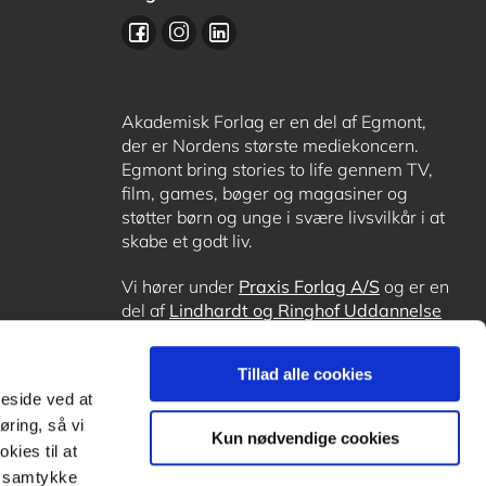
Akademisk Forlag er en del af Egmont,
der er Nordens største mediekoncern.
Egmont bring stories to life gennem TV,
film, games, bøger og magasiner og
støtter børn og unge i svære livsvilkår i at
skabe et godt liv.
Vi hører under
Praxis Forlag A/S
og er en
del af
Lindhardt og Ringhof Uddannelse
sammen med
Alinea
,
GoTutor
, hvor det er
muligt at få lektiehjælp (også i
Norge
),
Tillad alle cookies
Ordblindetræning
og
Forstå.dk
.
meside ved at
øring, så vi
Kun nødvendige cookies
kies til at
it samtykke