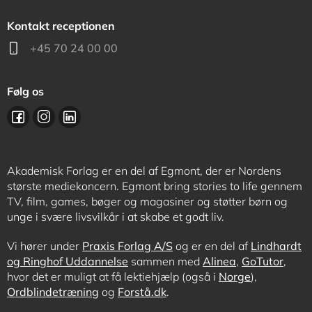
Kontakt receptionen
+45 70 24 00 00
Følg os
Akademisk Forlag er en del af Egmont, der er Nordens
største mediekoncern. Egmont bring stories to life gennem
TV, film, games, bøger og magasiner og støtter børn og
unge i svære livsvilkår i at skabe et godt liv.
Vi hører under
Praxis Forlag A/S
og er en del af
Lindhardt
og Ringhof Uddannelse
sammen med
Alinea
,
GoTutor
,
hvor det er muligt at få lektiehjælp (også i
Norge
),
Ordblindetræning
og
Forstå.dk
.