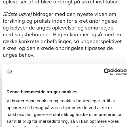
oplevelser af at blive anbragt på sikret institution.
Sidste udvej
bidrager med den nyeste viden om
forskning og praksis inden for sikret anbringelse
og belyser de unges oplevelser og samarbejde
med sagsbehandler. Bogen kommer også med en
række konkrete anbefalinger, så ungeperspektivet
sikres, og den sikrede anbringelse tilpasses de
unges behov.
Bogen henvender sig til sagsbehandlere,
pædagoger og studerende, der søger viden om det
socialfaglige arbejde med udsatte unge og
tvangsmæssige beslutninger. Bogen er også
Denne hjemmeside bruger cookies
relevant for ansatte på sikrede og delvis lukkede
døgninstitutioner, beslutningstagere og andre
Vi bruger egne cookies og cookies fra tredjeparter til at
professionelle, der har berøring med unge i udsatte
optimere dit besøg på vores hjemmeside ved at sikre
positioner.
funktionalitet, generere statistik og huske dine præferencer
samt til brug for markedsføring, så vi kan optimere vores