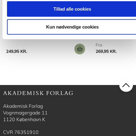
Softcover med flapper
2 formater
Tillad alle cookies
Smagens didaktik
Fritidspædagogisk
Karen Wistoft
Lars Qvortrup
Maj Borggaard Hansen
Kun nødvendige cookies
Fra
249,95 KR.
269,95 KR.
Akademisk Forlag
Vognmagergade 11
1120 København K
CVR 76351910