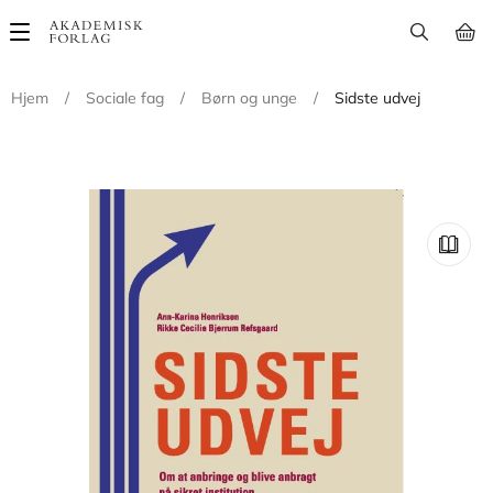
Main
navigation
Hjem
/
Sociale fag
/
Børn og unge
/
Sidste udvej