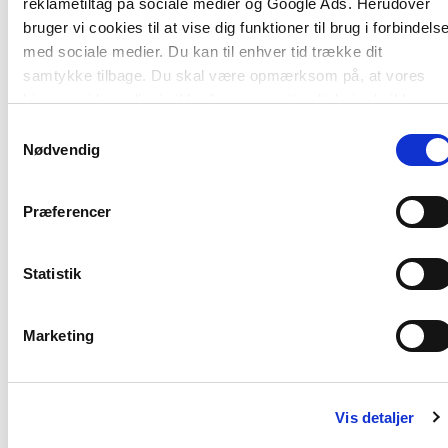
reklametiltag på sociale medier og Google Ads. Herudover
bruger vi cookies til at vise dig funktioner til brug i forbindels
med sociale medier. Du kan til enhver tid trække dit
samtykke tilbage. Du skal være opmærksom på, at vores
hjemmeside muligvis ikke fungerer optimalt, hvis du ikke
accepterer cookies eller tilbagetrækker et samtykke.
Samtykkevalg
Nødvendig
Andre har også købt
Præferencer
Statistik
Marketing
Vis detaljer