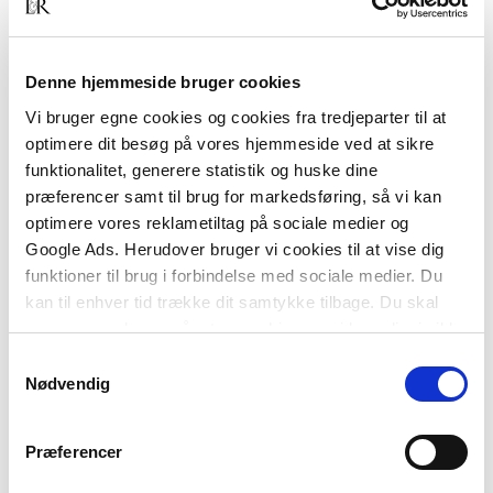
Denne hjemmeside bruger cookies
BESKRIVELSE
YDERLIGERE INFO
Vi bruger egne cookies og cookies fra tredjeparter til at
I medierne sidestilles islam ofte med problemer,
optimere dit besøg på vores hjemmeside ved at sikre
konflikter, politisk uro og social undertrykkelse, men
funktionalitet, generere statistik og huske dine
islam er også meget andet. Hvad er islam er en
præferencer samt til brug for markedsføring, så vi kan
engageret introduktion til islam. Bogen
optimere vores reklametiltag på sociale medier og
præsenterer det verdensbillede, der skildres i
Google Ads. Herudover bruger vi cookies til at vise dig
islams hellige skrift Koranen. Den giver en
funktioner til brug i forbindelse med sociale medier. Du
introduktion til islamisk dogmatik, filosofi og ret, og
kan til enhver tid trække dit samtykke tilbage. Du skal
den tegner et nuanceret billede af islam i Europa i
være opmærksom på, at vores hjemmeside muligvis ikke
dag.
fungerer optimalt, hvis du ikke accepterer cookies eller
Samtykkevalg
tilbagetrækker et samtykke.
Nødvendig
Præferencer