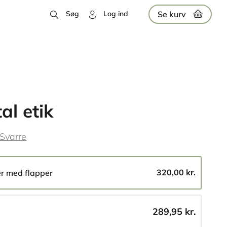
Se kurv
Søg
Log ind
al etik
 Svarre
320,00 kr.
er med flapper
289,95 kr.