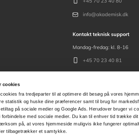
+45 70 23 40 80
info@akademisk.dk
Kontakt teknisk support
Mandag-fredag: kl. 8-16
+45 70 23 40 81
support@akademisk.dk
 cookies
cookies fra tredjeparter til at optimere dit besøg på vores hjem
ere statistik og huske dine præferencer samt til brug for markedsf
tiltag på sociale medier og Google Ads. Herudover bruger vi coo
Kontakt receptionen
g i forbindelse med sociale medier. Du kan til enhver tid trække d
ærksom på, at vores hjemmeside muligvis ikke fungerer optimalt
+45 70 24 00 00
ler tilbagetrækker et samtykke.