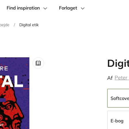
Find inspiration
Forlaget
bejde
/
Digital etik
Digit
Peter
Af
Softcov
E-bog