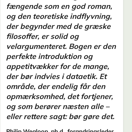
fængende som en god roman,
og den teoretiske indflyvning,
der begynder med de græske
filosoffer, er solid og
velargumenteret. Bogen er den
perfekte introduktion og
appetitvækker for de mange,
der bør indvies i dataetik. Et
område, der endelig får den
opmærksomhed, det fortjener,
og som berører næsten alle –
eller rettere sagt: bør gøre det.
Philip Wegloop, ph.d., forandringsleder