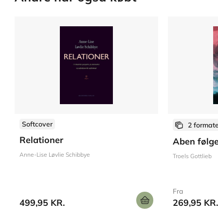
Softcover
2 format
Relationer
Aben følg
Anne-Lise Løvlie Schibbye
Troels Gottlieb
Fra
499,95 KR.
269,95 KR.