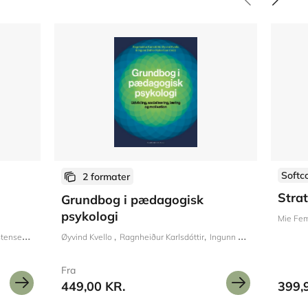
Softc
2 formater
Stra
Grundbog i pædagogisk
psykologi
Mie Fem
tensen
Guri Engernes Nielsen
Øyvind Kvello
Ragnheiður Karlsdóttir
Ingunn Dahler Hybertsen
Fra
449,00 KR.
399,