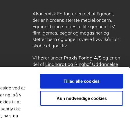
Akademisk Forlag er en del af Egmont,
der er Nordens største mediekoncern.
Egmont bring stories to life gennem TV,
film, games, bøger og magasiner og
støtter børn og unge i svære livsvilkår i at
skabe et godt liv.
Vi hører under
Praxis Forlag A/S
og er en
del af
Lindhardt og Ringhof Uddannelse
sammen med
Alinea
,
GoTutor
, hvor det er
muligt at få lektiehjælp (også i
Norge
),
Tillad alle cookies
Ordblindetræning
og
Forstå.dk
.
meside ved at
øring, så vi
Kun nødvendige cookies
kies til at
it samtykke
, hvis du