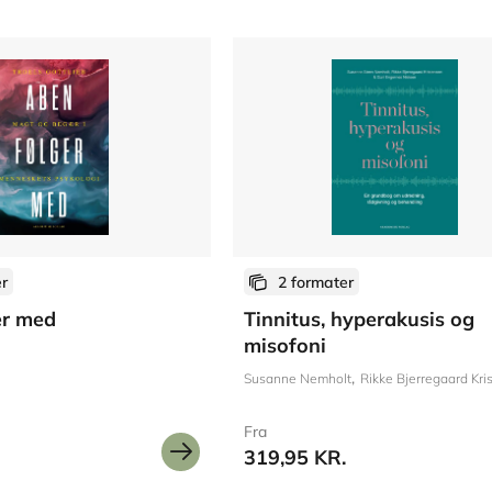
er
2 formater
er med
Tinnitus, hyperakusis og
misofoni
Susanne Nemholt
Rikke Bjerregaard Kris
Fra
319,95 KR.