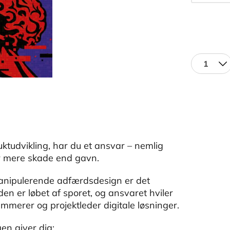
1
ktudvikling, har du et ansvar – nemlig
gør mere skade end gavn.
manipulerende adfærdsdesign er det
den er løbet af sporet, og ansvaret hviler
ammerer og projektleder digitale løsninger.
en giver dig: