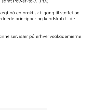
se samt Power-to-X (PtX).
ægt på en praktisk tilgang til stoffet og
ordnede principper og kendskab til de
dannelser, især på erhvervsakademierne