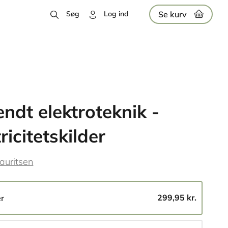
Se kurv
Søg
Log ind
ndt elektroteknik -
ricitetskilder
auritsen
299,95 kr.
er