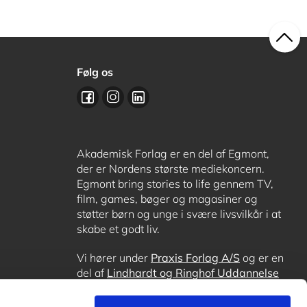
Følg os
Akademisk Forlag er en del af Egmont,
der er Nordens største mediekoncern.
Egmont bring stories to life gennem TV,
film, games, bøger og magasiner og
støtter børn og unge i svære livsvilkår i at
skabe et godt liv.
Vi hører under
Praxis Forlag A/S
og er en
del af
Lindhardt og Ringhof Uddannelse
sammen med
Alinea
,
GoTutor
, hvor det er
muligt at få lektiehjælp (også i
Norge
),