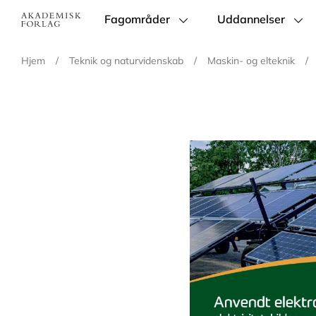
Fagområder
Uddannelser
Main
navigation
Hjem
/
Teknik og naturvidenskab
/
Maskin- og elteknik
/