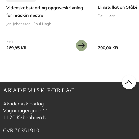
Elinstallation Ståbi
Videnskabsteori og opgaveskrivning
for maskinmestre
Poul Høgh
Jan Johansson
Poul Høgh
Fra
269,95 KR.
700,00 KR.
Akademisk Forlag
Vognmagergade 11
1120 København K
CVR 76351910