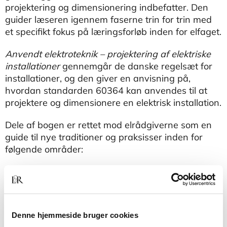
projektering og dimensionering indbefatter. Den
guider læseren igennem faserne trin for trin med
et specifikt fokus på læringsforløb inden for elfaget.
Anvendt elektroteknik – projektering af elektriske
installationer
gennemgår de danske regelsæt for
installationer, og den giver en anvisning på,
hvordan standarden 60364 kan anvendes til at
projektere og dimensionere en elektrisk installation.
Dele af bogen er rettet mod elrådgiverne som en
guide til nye traditioner og praksisser inden for
følgende områder:
• Anlæg med og uden spænding efter standarden
EN50110-1
• Måling af kortslutningsstrømme og konvertering
Denne hjemmeside bruger cookies
af målte strømme til projektive strømme