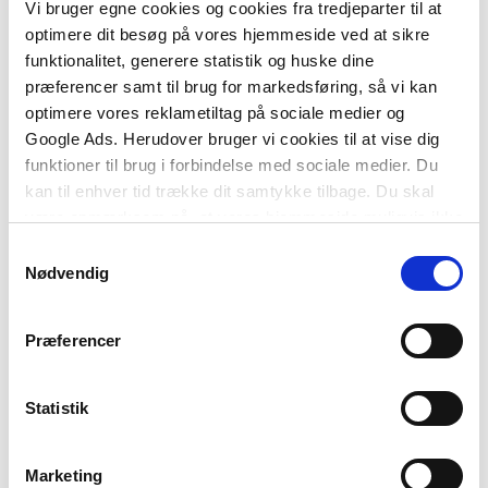
Vi bruger egne cookies og cookies fra tredjeparter til at
• Installationens arkitektur
optimere dit besøg på vores hjemmeside ved at sikre
funktionalitet, generere statistik og huske dine
• Bæredygtig dimensionering
præferencer samt til brug for markedsføring, så vi kan
optimere vores reklametiltag på sociale medier og
• Kravspecifikation.
Google Ads. Herudover bruger vi cookies til at vise dig
funktioner til brug i forbindelse med sociale medier. Du
Lærebogen har endvidere gennemregnede
kan til enhver tid trække dit samtykke tilbage. Du skal
eksempler og er rigt illustreret.
være opmærksom på, at vores hjemmeside muligvis ikke
Anvendt elektroteknik – projektering af elektriske
fungerer optimalt, hvis du ikke accepterer cookies eller
Samtykkevalg
installationer
tilbagetrækker et samtykke.
er målrettet de videregående
Nødvendig
tekniske uddannelser, især
elinstallatøruddannelsen og
Præferencer
maskinmesteruddannelsen, men kan også
anvendes som håndbog af elrådgivere.
Statistik
Marketing