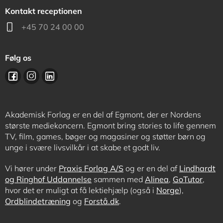
Kontakt receptionen
+45 70 24 00 00
Følg os
Akademisk Forlag er en del af Egmont, der er Nordens
største mediekoncern. Egmont bring stories to life gennem
TV, film, games, bøger og magasiner og støtter børn og
unge i svære livsvilkår i at skabe et godt liv.
Vi hører under
Praxis Forlag A/S
og er en del af
Lindhardt
og Ringhof Uddannelse
sammen med
Alinea
,
GoTutor
,
hvor det er muligt at få lektiehjælp (også i
Norge
),
Ordblindetræning
og
Forstå.dk
.