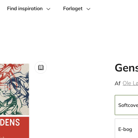
Find inspiration
Forlaget
Gen
Ole L
Af
Softcov
E-bog