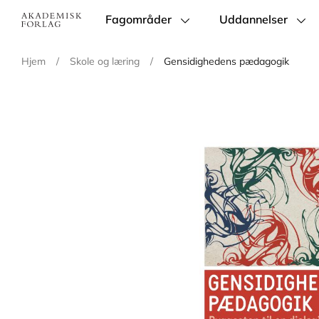
Fagområder
Uddannelser
Main
navigation
Hjem
/
Skole og læring
/
Gensidighedens pædagogik