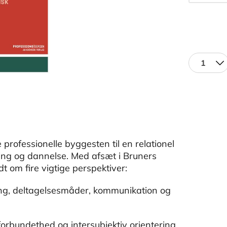
1
professionelle byggesten til en relationel
kling og dannelse. Med afsæt i Bruners
t om fire vigtige perspektiver:
ring, deltagelsesmåder, kommunikation og
orbundethed og intersubjektiv orientering