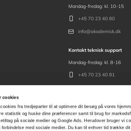
Mandag-fredag: kl. 10-15
+45 70 23 40 80
info@akademisk.dk
Kontakt teknisk support
Mandag-fredag: kl. 8-16
+45 70 23 40 81
support@akademisk.dk
 cookies
cookies fra tredjeparter til at optimere dit besøg på vores hjem
ere statistik og huske dine præferencer samt til brug for markedsf
tiltag på sociale medier og Google Ads. Herudover bruger vi coo
Kontakt receptionen
g i forbindelse med sociale medier. Du kan til enhver tid trække d