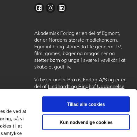
Akademisk Forlag er en del af Egmont,
der er Nordens største mediekoncern.
Egmont bring stories to life gennem TV,
film, games, bøger og magasiner og
støtter børn og unge i svære livsvilkår i at
skabe et godt liv.
Vi hører under
Praxis Forlag A/S
og er en
del af
Lindhardt og Ringhof Uddannelse
sammen med
Alinea
,
GoTutor
, hvor det er
muligt at få lektiehjælp (også i
Norge
),
Tillad alle cookies
Ordblindetræning
og
Forstå.dk
.
meside ved at
øring, så vi
Kun nødvendige cookies
kies til at
it samtykke