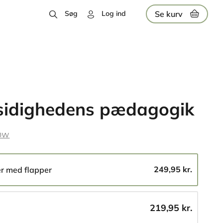
Se kurv
Søg
Log ind
sidighedens pædagogik
øw
249,95 kr.
er med flapper
219,95 kr.